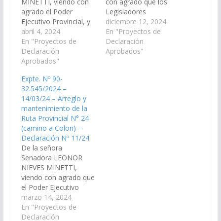
MINETTI, viendo con
con agrado que los
agrado el Poder
Legisladores
Ejecutivo Provincial, y
Nacionales por la
diciembre 12, 2024
los señores
abril 4, 2024
Provincia de Salta,
En "Proyectos de
Legisladores
En "Proyectos de
realicen las gestiones
Declaración
Nacionales por la
Declaración
necesarias ante la
Aprobados"
provincia de Salta,
Aprobados"
Dirección de Vialidad
realicen las gestiones
Nacional,para que a
Expte. Nº 90-
necesarias ante la
través de 5º Distrito
32.545/2024 –
Dirección de Vialidad
Salta, disponga las
14/03/24 – Arreglo y
Nacional, las obras de
medidas y recursos
mantenimiento de la
reparación y
necesarios para la
Ruta Provincial N° 24
mantenimiento
reparación y
(camino a Colon) –
necesarios de la ruta
mantenimiento de
Declaración Nº 11/24
nacional Nº 51, en el
banquinas…
De la señora
tramo…
Senadora LEONOR
NIEVES MINETTI,
viendo con agrado que
el Poder Ejecutivo
Provincial, a través del
marzo 14, 2024
Ministeriod de
En "Proyectos de
Infraestructura y la
Declaración