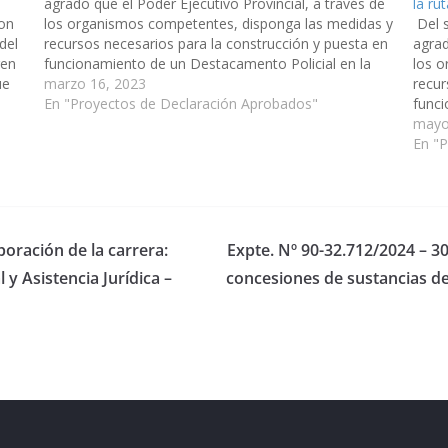
agrado que el Poder Ejecutivo Provincial, a través de
la ru
con
los organismos competentes, disponga las medidas y
Del 
del
recursos necesarios para la construcción y puesta en
agrad
ren
funcionamiento de un Destacamento Policial en la
los 
ue
localidad de Capitán Pagé - municipio de Rivadavia
marzo 16, 2023
recur
Banda Norte - departamento Rivadavia;…
En "Proyectos de Declaración Aprobados"
funci
local
mayo
Banda
En "
poración de la carrera:
Expte. Nº 90-32.712/2024 – 30
 y Asistencia Jurídica –
concesiones de sustancias de
eserved.