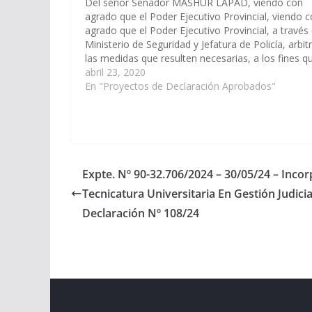
Del señor Senador MASHUR LAPAD, viendo con
agrado que el Poder Ejecutivo Provincial, viendo 
agrado que el Poder Ejecutivo Provincial, a través 
Ministerio de Seguridad y Jefatura de Policía, arbit
las medidas que resulten necesarias, a los fines q
se disponga la obra de construcción y
abril 23, 2020
funcionamiento de un…
En "Proyectos de Declaración Aprobados"
Expte. Nº 90-32.706/2024 – 30/05/24 – Incor
Tecnicatura Universitaria En Gestión Judicial
Declaración Nº 108/24
Copyright © 2026
Cámara de Senadores
. All rights r