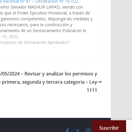
ta nacional Nº 81 – Declaración Nº 167/22
señor Senador MASHUR LAPAD, viendo con
o que el Poder Ejecutivo Provincial, a través de
organismos competentes, disponga las medidas y
sos necesarios, para la construcción y
onamiento de un Destacamento Policial en la
idad de Capitán Pagé del municipio de Rivadavia
 19, 2022
 Norte; y de un Puesto Fijo…
Proyectos de Declaración Aprobados"
/05/2024 – Revisar y analizar los permisos y
 primera, segunda y tercera categoria – Ley
1111
Suscribir