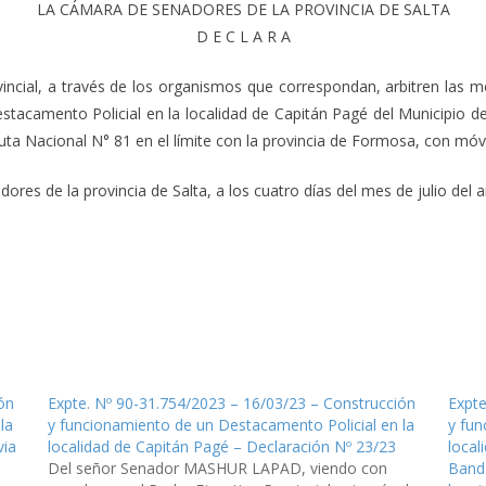
LA CÁMARA DE SENADORES DE LA PROVINCIA DE SALTA
D E C L A R A
incial, a través de los organismos que correspondan, arbitren las me
stacamento Policial en la localidad de Capitán Pagé del Municipio
Ruta Nacional N° 81 en el límite con la provincia de Formosa, con móvil
res de la provincia de Salta, a los cuatro días del mes de julio del a
ón
Expte. Nº 90-31.754/2023 – 16/03/23 – Construcción
Expte
la
y funcionamiento de un Destacamento Policial en la
y fun
via
localidad de Capitán Pagé – Declaración Nº 23/23
local
Del señor Senador MASHUR LAPAD, viendo con
Banda