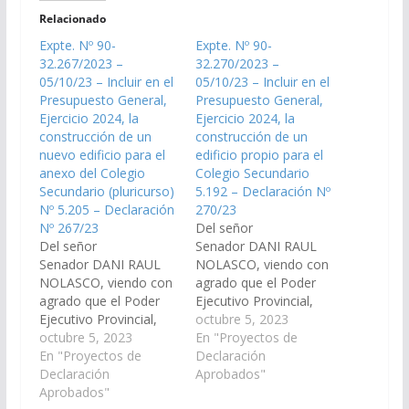
Relacionado
Expte. Nº 90-
Expte. Nº 90-
32.267/2023 –
32.270/2023 –
05/10/23 – Incluir en el
05/10/23 – Incluir en el
Presupuesto General,
Presupuesto General,
Ejercicio 2024, la
Ejercicio 2024, la
construcción de un
construcción de un
nuevo edificio para el
edificio propio para el
anexo del Colegio
Colegio Secundario
Secundario (pluricurso)
5.192 – Declaración Nº
Nº 5.205 – Declaración
270/23
Nº 267/23
Del señor
Del señor
Senador DANI RAUL
Senador DANI RAUL
NOLASCO, viendo con
NOLASCO, viendo con
agrado que el Poder
agrado que el Poder
Ejecutivo Provincial,
Ejecutivo Provincial,
incluya en el
octubre 5, 2023
incluya en el
octubre 5, 2023
Presupuesto General
En "Proyectos de
Presupuesto General
En "Proyectos de
de la Provincia –
Declaración
de la Provincia –
Declaración
Ejercicio 2.024, la
Aprobados"
Ejercicio 2.024, la
Aprobados"
construcción de un