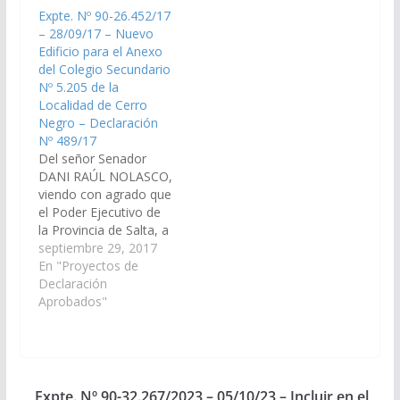
construcción de un
edificio propio para el
Expte. Nº 90-26.452/17
nuevo edificio para el
Anexo del Colegio
– 28/09/17 – Nuevo
anexo del Colegio
Secundario 5.192 de la
Edificio para el Anexo
Secundario (pluricurso)
localidad El Rodeo,
del Colegio Secundario
Nº 5.205 de la localidad
departamento La
Nº 5.205 de la
Cerro Negro,
Poma. (Expte. Nº 90-
Localidad de Cerro
departamento La
32.270/2023, a la
Negro – Declaración
Poma, o la ampliación
Comisión…
Nº 489/17
del…
Del señor Senador
DANI RAÚL NOLASCO,
viendo con agrado que
el Poder Ejecutivo de
la Provincia de Salta, a
través del MINISTERIO
septiembre 29, 2017
DE EDUCACIÓN,
En "Proyectos de
CIENCIA Y
Declaración
TECNOLOGÍA; arbitre
Aprobados"
las medidas necesarias
para que se ejecute a
la brevedad, la
construcción de un
Nuevo Edificio para el
Expte. Nº 90-32.267/2023 – 05/10/23 – Incluir en el