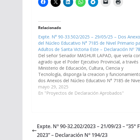
Relacionado
Expte. N° 90-33.502/2025 – 29/05/25 – Dos Anex
del Núcleo Educativo N° 7185 de Nivel Primario p
Adultos de Santa Victoria Este – Declaración Nº 7
Del señor Senador MASHUR LAPAD, que vería co
agrado que el Poder Ejecutivo Provincial, a través 
Ministerio de Educación, Cultura, Ciencia y
Tecnología, disponga la creacion y funcionamien
dos Anexos del Núcleo Educativo N° 7185 de Nive
Primario para Adultos de la localidad de Santa
mayo 29, 2025
Victoria Este, para que …
En "Proyectos de Declaración Aprobados"
Expte. Nº 90-32.202/2023 – 21/09/23 – “35° 
2023” – Declaración Nº 194/23