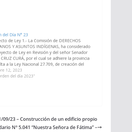
 del Día N° 23
ecto de Ley 1.- La Comisión de DERECHOS
NOS Y ASUNTOS INDÍGENAS, ha considerado
oyecto de Ley en Revisión y del señor Senador
CRUZ CURÁ, por el cual se adhiere la provincia
lta a la Ley Nacional 27.709, de creación del
Federal de Capacitación sobre Derechos…
re 12, 2023
rden del día 2023"
1/09/23 – Construcción de un edificio propio
dario Nº 5.041 “Nuestra Señora de Fátima” –