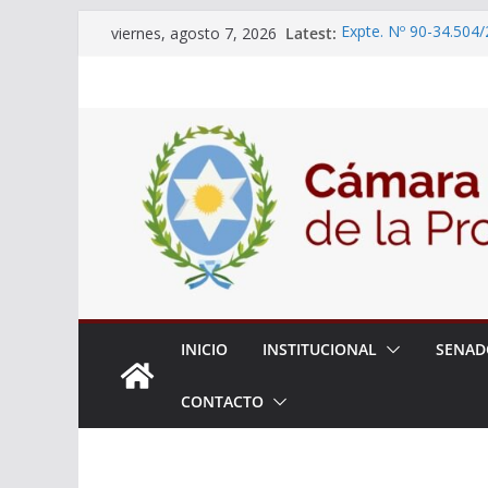
Skip
Latest:
Expte. Nº 90-34.504/
viernes, agosto 7, 2026
to
“Olimpiadas de Educ
Educativa”
content
El Senado trabaja en
estudiantes del ciber
Expte. N° 90-34.517/
Roque
Expte. Nº 90-34.516/
de Protección y Cont
18° Sesión Ordinaria
INICIO
INSTITUCIONAL
SENAD
CONTACTO