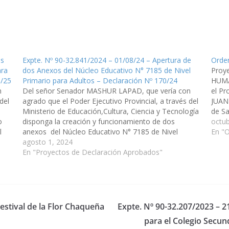
os
Expte. Nº 90-32.841/2024 – 01/08/24 – Apertura de
Orden
ara
dos Anexos del Núcleo Educativo N° 7185 de Nivel
Proy
8/25
Primario para Adultos – Declaración Nº 170/24
HUMA
n
Del señor Senador MASHUR LAPAD, que vería con
el Pr
del
agrado que el Poder Ejecutivo Provincial, a través del
JUAN 
Ministerio de Educación,Cultura, Ciencia y Tecnología
de Sa
to
disponga la creación y funcionamiento de dos
Plan 
octub
l
anexos del Núcleo Educativo N° 7185 de Nivel
En "O
Primario para Adultos de la localidad de Victoria, para
agosto 1, 2024
que funcionenen las Comunidad de…
En "Proyectos de Declaración Aprobados"
Festival de la Flor Chaqueña
Expte. Nº 90-32.207/2023 – 2
para el Colegio Secun