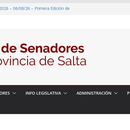
2026 – 06/08/26 – Primera Edición de
ación Secundaria, Puente de Unión
 un proyecto de ley para proteger a los
acoso y la violencia en las redes
2026 – 06/08/26 – Fiesta patronal San
2026 – 06/08/26 – Créase el Ente Salteño
rol Vegetal
 – 6 de agosto
ORES
INFO LEGISLATIVA
ADMINISTRACIÓN
P