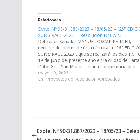
Relacionado
Expte. Nº 90-31.889/2023 – 18/05/23 – “26° EDIC
SUN’S RACE 2023” – Resolución Nº 67/23
Del Señor Senador MANUEL OSCAR PAILLER,
declarar de interés de ésta cámara la "26° EDICI
SUN'S RACE 2023", que se realizará los días 17, 18
19 de junio del presente año en la ciudad de Tarta
Dpto. Gral. San Martín, en una competencia que
corresponde a la 4ta fecha…
mayo 19, 2023
En "Proyectos de Resolución Aprobados"
Expte. Nº 90-31.887/2023 – 18/05/23 – Celeb
Municipios de San Carlos, Animaná y Angas