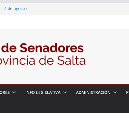
 – 6 de agosto
 un proyecto de ley para proteger a los
acoso y la violencia en las redes
/2026 – 06/08/26 – Fiesta patronal San
/2026 – 06/08/26 – Créase el Ente Salteño
rol Vegetal
ORES
INFO LEGISLATIVA
ADMINISTRACIÓN
P