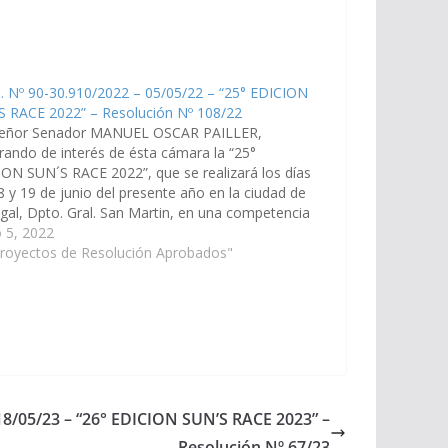
. Nº 90-30.910/2022 – 05/05/22 – “25° EDICION
S RACE 2022” – Resolución Nº 108/22
señor Senador MANUEL OSCAR PAILLER,
rando de interés de ésta cámara la “25°
ON SUN´S RACE 2022”, que se realizará los días
8 y 19 de junio del presente año en la ciudad de
gal, Dpto. Gral. San Martin, en una competencia
orresponde a la 5ta fecha…
 5, 2022
Proyectos de Resolución Aprobados"
 18/05/23 – “26° EDICION SUN’S RACE 2023” –
Resolución Nº 67/23