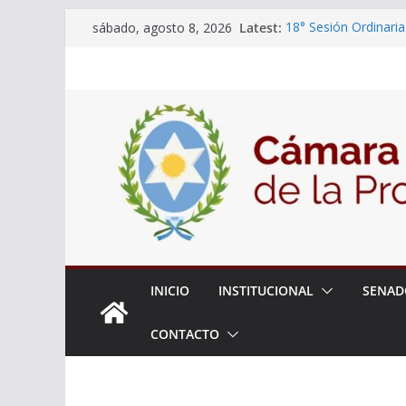
Skip
Latest:
18° Sesión Ordinaria
sábado, agosto 8, 2026
to
30/07/2026
El Senado trabaja en
content
estudiantes del ciber
Expte. N° 90-34.517
Roque
Expte. Nº 90-34.516
de Protección y Cont
INICIO
INSTITUCIONAL
SENAD
CONTACTO