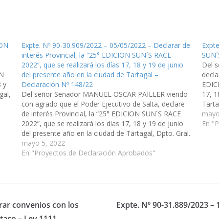
ION
Expte. Nº 90-30.909/2022 – 05/05/2022 – Declarar de
Expte
interés Provincial, la “25° EDICION SUN´S RACE
SUN´
2022”, que se realizará los días 17, 18 y 19 de junio
Del 
ON
del presente año en la ciudad de Tartagal –
decla
 y
Declaración Nº 148/22
EDICI
gal,
Del señor Senador MANUEL OSCAR PAILLER viendo
17, 1
con agrado que el Poder Ejecutivo de Salta, declare
Tarta
de interés Provincial, la “25° EDICION SUN´S RACE
que c
mayo
2022”, que se realizará los días 17, 18 y 19 de junio
En "
del presente año en la ciudad de Tartagal, Dpto. Gral.
San Martín, en una…
mayo 5, 2022
En "Proyectos de Declaración Aprobados"
rar convenios con los
Expte. Nº 90-31.889/2023 –
taco – Ley 1111