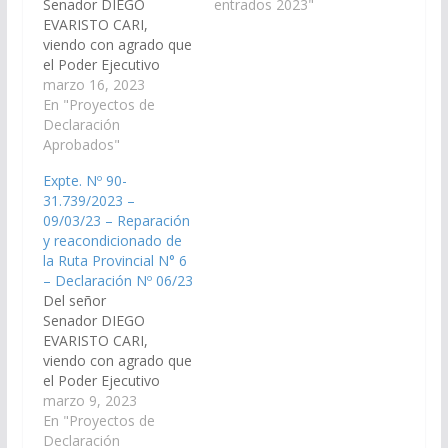
Senador DIEGO
crea el Registro de
entrados 2023"
EVARISTO CARI,
Obstructores de Lazos
viendo con agrado que
Familiares. ( Nros: 90-
el Poder Ejecutivo
31.500/22 y 91-
Provincial, a través de
marzo 16, 2023
47.101/22 - unificados).
los organismos
En "Proyectos de
A Comisión de
correspondan, tomen
Declaración
Legislación General,
las medidas necesarias
Aprobados"
del Trabajo y Régimen
para asistir a los
Previsional.…
Expte. Nº 90-
productores
31.739/2023 –
ganaderos del
09/03/23 – Reparación
departamento
y reacondicionado de
Guachipas con forrajes
la Ruta Provincial N° 6
y semillas para la
– Declaración Nº 06/23
alimentación de los
Del señor
animales, ante al
Senador DIEGO
quebranto sufrido por
EVARISTO CARI,
razones climáticas y…
viendo con agrado que
el Poder Ejecutivo
Provincial, a través de
marzo 9, 2023
los organismos
En "Proyectos de
competentes,
Declaración