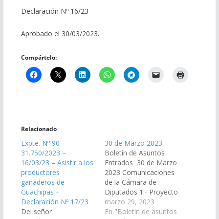
Declaración Nº 16/23
Aprobado el 30/03/2023.
Compártelo:
Relacionado
Expte. Nº 90-
30 de Marzo 2023
31.750/2023 –
Boletín de Asuntos
16/03/23 – Asistir a los
Entrados 30 de Marzo
productores
2023 Comunicaciones
ganaderos de
de la Cámara de
Guachipas –
Diputados 1.- Proyecto
Declaración Nº 17/23
de Ley nuevamente en
marzo 29, 2023
Del señor
Revisión por el cual se
En "Boletín de asuntos