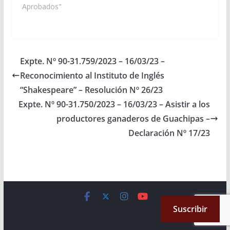
aprovechando el cese
Aprobados"
de lluvias y el
comienzo del período
lectivo, envié la
maquinaria y personal
necesarios para la
Expte. Nº 90-31.759/2023 – 16/03/23 –
reparación y
Reconocimiento al Instituto de Inglés
reacondicionado de la
Ruta Provincial N° 6 -
“Shakespeare” – Resolución Nº 26/23
desde la…
Expte. Nº 90-31.750/2023 – 16/03/23 – Asistir a los
productores ganaderos de Guachipas –
Declaración Nº 17/23
Copyright © 2026
Cámara de Senadores
. All rights reserved.
Suscribir
Theme:
ColorMag
by ThemeGrill. Powered by
WordPress
.