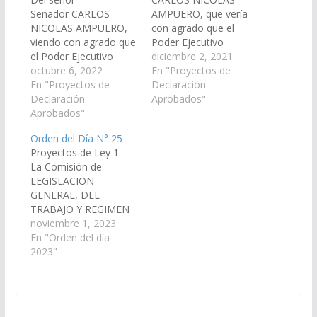
Senador CARLOS
AMPUERO, que vería
NICOLAS AMPUERO,
con agrado que el
viendo con agrado que
Poder Ejecutivo
el Poder Ejecutivo
Provincial, a través de
diciembre 2, 2021
Provincial, a través de
octubre 6, 2022
los Organismos
En "Proyectos de
los Organismos
En "Proyectos de
correspondientes,
Declaración
correspondientes,
Declaración
incorpore en el Plan de
Aprobados"
incorpore en el Plan de
Aprobados"
Obras Públicas del
Obras Públicas del
proyecto de ley de
Orden del Día N° 25
proyecto de ley de
Presupuesto General
Proyectos de Ley 1.-
Presupuesto General
de la Provincia,
La Comisión de
de la Provincia –
Ejercicio 2022, la
LEGISLACION
Ejercicio 2.023, la
construcción de SUM
GENERAL, DEL
Ampliación de Ruta N°
en San Juan de Minas -
TRABAJO Y REGIMEN
7 tramo Badén de
…
PREVISIONAL, ha
noviembre 1, 2023
Lizoite-Lizoite-Pata
considerado el
En "Orden del día
Huasi,…
Proyecto de Ley en
2023"
Revisión, por el cual se
declara de utilidad
pública y sujeto a
expropiación una