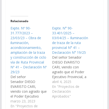
Relacionado
Expte. Nº 90-
Expte. N° 90-
31.777/2023 –
33.401/2025 –
23/03/23 – Obra de
03/04/25 – Iluminación
iluminación,
de traza de la ruta
acondicionamiento,
provincial N° 41 –
ampliación de la traza
Declaración N° 19/25
y construcción de ciclo
Del señor Senador
vía de Ruta Provincial
DIEGO EVARISTO
Nº 41 – Declaración Nº
CARI, viendo con
29/23
agrado que el Poder
Del señor
Ejecutivo Provincial, a
Senador DIEGO
través del Ministerio de
abril 4, 2025
EVARISTO CARI,
Infraestructura,
En "Proyectos de
viendo con agrado que
disponga las medidas y
Declaración
el Poder Ejecutivo
recursos necesarios
Aprobados"
Provincial, a través de
marzo 23, 2023
para la obra de
los organismos
En "Proyectos de
iluminación de la traza