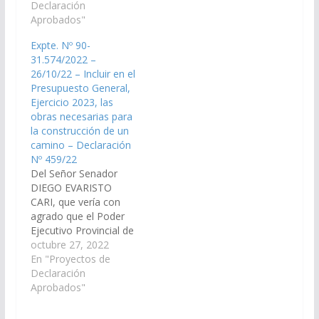
competentes,
Declaración
de la ruta provincial N°
disponga las medidas y
Aprobados"
41, desde el pueblo de
recursos necesarios
Guachipas hasta el
Expte. Nº 90-
para la obra de
paraje Coropampa,
31.574/2022 –
iluminación,
reiterando…
26/10/22 – Incluir en el
acondicionado,
Presupuesto General,
ampliación de la traza
Ejercicio 2023, las
y construcción de ciclo
obras necesarias para
vía de Ruta Provincial
la construcción de un
N° 41, desde el pueblo
camino – Declaración
de Guachipas…
Nº 459/22
Del Señor Senador
DIEGO EVARISTO
CARI, que vería con
agrado que el Poder
Ejecutivo Provincial de
la Provincia, incorpore
octubre 27, 2022
al Presupuesto General
En "Proyectos de
de la Provincia,
Declaración
Ejercicio 2023, las
Aprobados"
obras necesarias para
la construcción de un