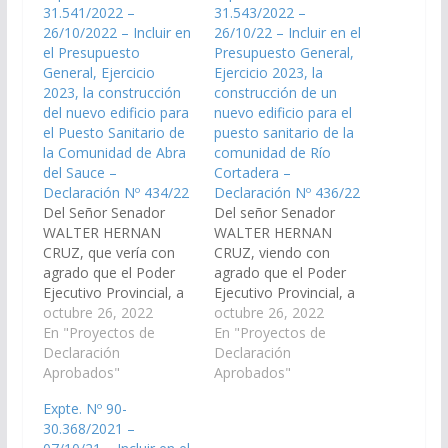
31.541/2022 –
31.543/2022 –
26/10/2022 – Incluir en
26/10/22 – Incluir en el
el Presupuesto
Presupuesto General,
General, Ejercicio
Ejercicio 2023, la
2023, la construcción
construcción de un
del nuevo edificio para
nuevo edificio para el
el Puesto Sanitario de
puesto sanitario de la
la Comunidad de Abra
comunidad de Río
del Sauce –
Cortadera –
Declaración Nº 434/22
Declaración Nº 436/22
Del Señor Senador
Del señor Senador
WALTER HERNAN
WALTER HERNAN
CRUZ, que vería con
CRUZ, viendo con
agrado que el Poder
agrado que el Poder
Ejecutivo Provincial, a
Ejecutivo Provincial, a
través del Ministerio de
octubre 26, 2022
través del Ministerio de
octubre 26, 2022
Salud Pública, de
En "Proyectos de
Salud Pública, de
En "Proyectos de
Infraestructura y
Declaración
Infraestructura y
Declaración
demás Organismos
Aprobados"
demás Organismos,
Aprobados"
que correspondan,
arbitren los medios
Expte. Nº 90-
arbitren los medios
necesarios a fin de que
30.368/2021 –
necesarios a fin que se
se incorpore en el Plan