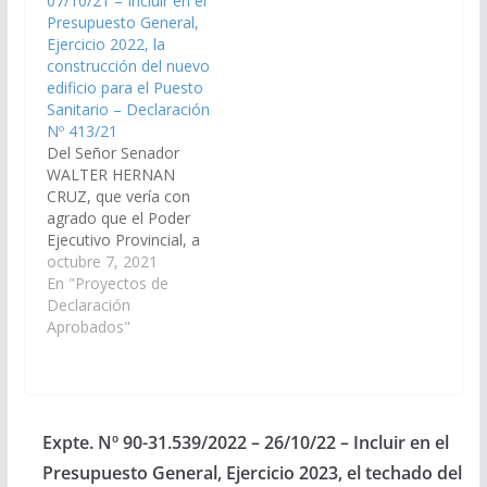
07/10/21 – Incluir en el
incorpore en el Plan de
de Obras Públicas
Presupuesto General,
Obras Públicas
Presupuesto General
Ejercicio 2022, la
Presupuesto Gral. de la
de la Provincia
construcción del nuevo
Provincia Ejercicio…
Ejercicio 2023, la…
edificio para el Puesto
Sanitario – Declaración
Nº 413/21
Del Señor Senador
WALTER HERNAN
CRUZ, que vería con
agrado que el Poder
Ejecutivo Provincial, a
través del Ministerio de
octubre 7, 2021
Educación, Cultura,
En "Proyectos de
Ciencia y Tecnología y
Declaración
demás Organismos
Aprobados"
que corresponda,
arbitren los medios
necesarios a fin de que
se incorpore en el Plan
de Obras Públicas
Expte. Nº 90-31.539/2022 – 26/10/22 – Incluir en el
Presupuesto General
Presupuesto General, Ejercicio 2023, el techado del
de la…