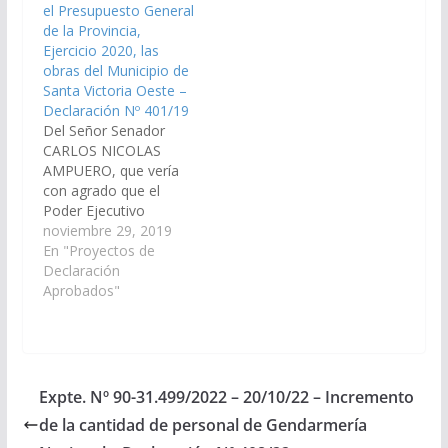
el Presupuesto General
construcción del
de la Provincia,
Camino Carretero de
Ejercicio 2020, las
3km hasta la escuela
obras del Municipio de
N° 4.686 en el paraje…
Santa Victoria Oeste –
Declaración Nº 401/19
Del Señor Senador
CARLOS NICOLAS
AMPUERO, que vería
con agrado que el
Poder Ejecutivo
Provincial, a través de
noviembre 29, 2019
los Organismos
En "Proyectos de
Correspondientes,
Declaración
incorpore en el Plan de
Aprobados"
Obras Públicas del
proyecto de ley de
Presupuesto General
de la Provincia -
Ejercicio 2020, las
Expte. Nº 90-31.499/2022 – 20/10/22 – Incremento
obras que a
de la cantidad de personal de Gendarmería
continuación se