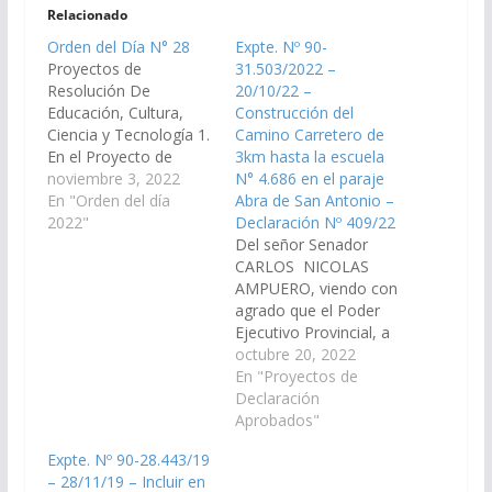
Relacionado
Orden del Día N° 28
Expte. Nº 90-
Proyectos de
31.503/2022 –
Resolución De
20/10/22 –
Educación, Cultura,
Construcción del
Ciencia y Tecnología 1.
Camino Carretero de
En el Proyecto de
3km hasta la escuela
Resolución del Señor
noviembre 3, 2022
N° 4.686 en el paraje
Senador EMILIANO
En "Orden del día
Abra de San Antonio –
DURAND, declarando
2022"
Declaración Nº 409/22
interés del Senado las
Del señor Senador
actividades que realiza
CARLOS NICOLAS
el Fortín “Héroes de la
AMPUERO, viendo con
Patria”, fundado el 31
agrado que el Poder
de mayo de 2.015 en la
Ejecutivo Provincial, a
ciudad de Salta,
través del Ministerio de
octubre 20, 2022
departamento Capital,
Infraestructura,
En "Proyectos de
que trabaja…
Vialidad de la Provincia,
Declaración
realice las gestiones
Aprobados"
correspondientes para
Expte. Nº 90-28.443/19
que se realice de
– 28/11/19 – Incluir en
manera URGENTE la