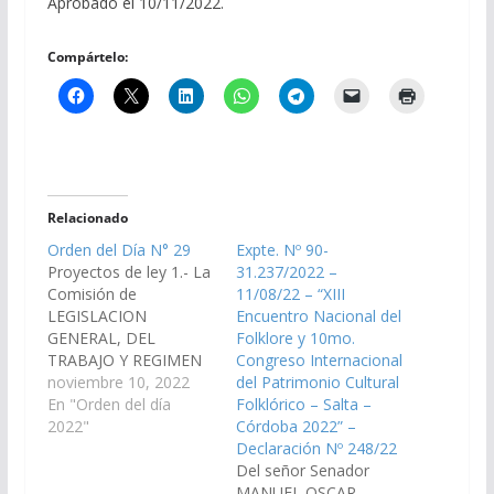
Aprobado el 10/11/2022.
Compártelo:
Relacionado
Orden del Día N° 29
Expte. Nº 90-
Proyectos de ley 1.- La
31.237/2022 –
Comisión de
11/08/22 – “XIII
LEGISLACION
Encuentro Nacional del
GENERAL, DEL
Folklore y 10mo.
TRABAJO Y REGIMEN
Congreso Internacional
PREVISIONAL ha
noviembre 10, 2022
del Patrimonio Cultural
considerado el
En "Orden del día
Folklórico – Salta –
proyecto de Ley de los
2022"
Córdoba 2022” –
señores Senadores
Declaración Nº 248/22
SERGIO RAMOS,
Del señor Senador
SONIA ELIZABETH
MANUEL OSCAR