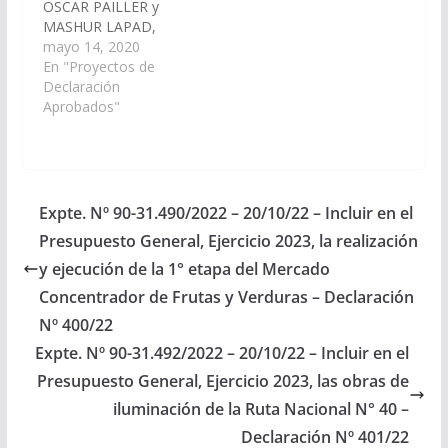
OSCAR PAILLER y
MASHUR LAPAD,
viendo con agrado que
mayo 14, 2020
el Poder Ejecutivo
En "Proyectos de
Provincial, a través del
Declaración
Ministerio de Salud
Aprobados"
Pública y/o el
organismo que
corresponda, arbitre
las medidas y realice
las gestiones
Expte. Nº 90-31.490/2022 – 20/10/22 – Incluir en el
necesarias para
Presupuesto General, Ejercicio 2023, la realización
efectivizar la aplicación
del art. 20 bis de la…
y ejecución de la 1° etapa del Mercado
Concentrador de Frutas y Verduras – Declaración
Nº 400/22
Expte. Nº 90-31.492/2022 – 20/10/22 – Incluir en el
Presupuesto General, Ejercicio 2023, las obras de
iluminación de la Ruta Nacional N° 40 –
Declaración Nº 401/22