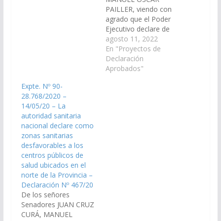
MAGNO, DIEGO CARI,
PAILLER, viendo con
DANI NOLASCO y
agrado que el Poder
CARLOS ROSSO, por el
Ejecutivo declare de
cual se modifica el
interés provincial el
agosto 11, 2022
inciso n) del artículo 15
“XIII Encuentro
En "Proyectos de
de la Ley…
Nacional del Folklore y
Declaración
10mo. Congreso
Aprobados"
Internacional del
Expte. Nº 90-
Patrimonio Cultural
28.768/2020 –
Folklórico – Salta –
14/05/20 – La
Córdoba 2022”
autoridad sanitaria
organizado por el
nacional declare como
COFFAR (Consejo
zonas sanitarias
Federal del Folklore de
desfavorables a los
Argentina) en el marco
centros públicos de
de…
salud ubicados en el
norte de la Provincia –
Declaración Nº 467/20
De los señores
Senadores JUAN CRUZ
CURÁ, MANUEL