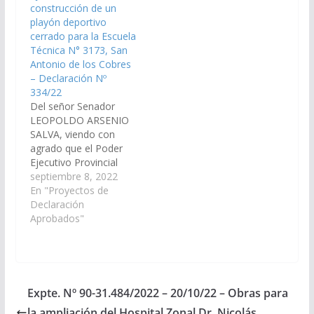
construcción de un
31.487/2022, a la
la Comisión de…
playón deportivo
Comisión de…
cerrado para la Escuela
Técnica N° 3173, San
Antonio de los Cobres
– Declaración Nº
334/22
Del señor Senador
LEOPOLDO ARSENIO
SALVA, viendo con
agrado que el Poder
Ejecutivo Provincial
incluya en el
septiembre 8, 2022
Presupuesto General
En "Proyectos de
de la Provincia
Declaración
Ejercicio 2023, la
Aprobados"
construcción de un
playón deportivo
cerrado para la Escuela
Técnica N° 3173, San
Antonio de los Cobres,
Expte. Nº 90-31.484/2022 – 20/10/22 – Obras para
departamento Los
la ampliación del Hospital Zonal Dr. Nicolás