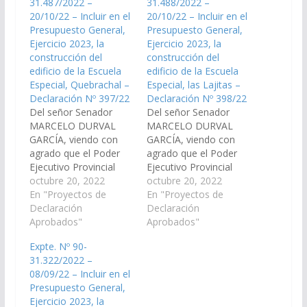
31.487/2022 –
31.488/2022 –
20/10/22 – Incluir en el
20/10/22 – Incluir en el
Presupuesto General,
Presupuesto General,
Ejercicio 2023, la
Ejercicio 2023, la
construcción del
construcción del
edificio de la Escuela
edificio de la Escuela
Especial, Quebrachal –
Especial, las Lajitas –
Declaración Nº 397/22
Declaración Nº 398/22
Del señor Senador
Del señor Senador
MARCELO DURVAL
MARCELO DURVAL
GARCÍA, viendo con
GARCÍA, viendo con
agrado que el Poder
agrado que el Poder
Ejecutivo Provincial
Ejecutivo Provincial
incluya en el Plan de
octubre 20, 2022
incluya en el Plan de
octubre 20, 2022
Obras Públicas del
En "Proyectos de
Obras Públicas del
En "Proyectos de
Presupuesto General
Declaración
Presupuesto General
Declaración
de la Provincia
Aprobados"
de la Provincia
Aprobados"
Ejercicio 2023, la
Ejercicio 2023, la
Expte. Nº 90-
construcción del
construcción del
31.322/2022 –
edificio de la Escuela
edificio de la Escuela
08/09/22 – Incluir en el
Especial en la localidad
Especial en la localidad
Presupuesto General,
de El Quebrachal.
de las Lajitas. (Expte.
Ejercicio 2023, la
(Expte. Nº 90-
Nº 90-31.488/2022, a