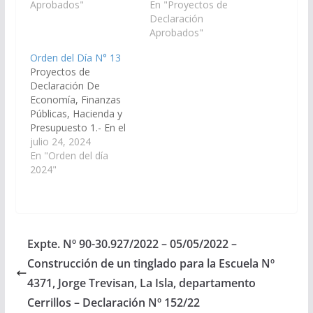
recursos necesarios
Aprobados"
través de los
En "Proyectos de
para la construcción de
organismos
Declaración
un playón deportivo en
competentes,
Aprobados"
la escuela N° 4.546 Dr.
disponga las medidas y
Orden del Día N° 13
Carlos Indalecio
recursos necesarios
Proyectos de
Gómez (ex N° 764) de
para la construcción de
Declaración De
la localidad Pampa
un playón deportivo en
Economía, Finanzas
Grande,…
la escuela N° 4.546 Dr.
Públicas, Hacienda y
Carlos Indalecio
Presupuesto 1.- En el
Gómez (ex N° 764) de
Proyecto Declaración
julio 24, 2024
la localidad Pampa
del Señor Senador
En "Orden del día
Grande, municipio
CARLOS FABIAN
2024"
Guachipas…
LOPEZ, viendo con
agrado que el el Poder
Ejecutivo Provincial,
disponga las medidas y
recursos necesarios
Expte. Nº 90-30.927/2022 – 05/05/2022 –
para la compra e
Construcción de un tinglado para la Escuela Nº
instalación de un
nuevo generador de
4371, Jorge Trevisan, La Isla, departamento
energía eléctrica para
Cerrillos – Declaración Nº 152/22
el…