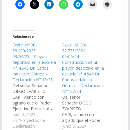
Relacionado
Expte. Nº 90-
Expte. Nº 90-
33.400/2025 –
32.723/2024 –
03/04/25 – Playón
06/06/24 –
deportivo en la escuela
Construcción de un
N° 4.546 Dr. Carlos
playón deportivo en la
Indalecio Gómez –
escuela N° 4.546 Dr.
Declaración N° 18/25
Carlos Indalecio
Del señor Senador
Gómez – Declaración
DIEGO EVARISTO
Nº 127/24
CARI, viendo con
Del señor
agrado que el Poder
Senador DIEGO
Ejecutivo Provincial, a
EVARISTO
través del Ministerio de
abril 4, 2025
CARI, viendo con
Infraestructura,
En "Proyectos de
agrado que el Poder
disponga las medidas y
Declaración
Ejecutivo Provincial, a
junio 6, 2024