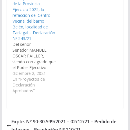
de la Provincia,
3.123 "General
32.332/2023, a la
Ejercicio 2022, la
Mosconi" de la
Comisión…
refacción del Centro
localidad de Prof.
Vecinal del barrio
Salvador…
Belén, localidad de
Tartagal – Declaración
Nº 543/21
Del señor
Senador MANUEL
OSCAR PAILLER,
viendo con agrado que
el Poder Ejecutivo
Provincial incluya en el
diciembre 2, 2021
Presupuesto General
En "Proyectos de
de la Provincia,
Declaración
Ejercicio 2022, la
Aprobados"
refacción del Centro
Vecinal del barrio
Belén, localidad de
Tartagal. (Expte. Nº 90-
30.590/2021, A
Expte. Nº 90-30.599/2021 – 02/12/21 – Pedido de
Comisión de Obras
Informe – Resolución Nº 210/21