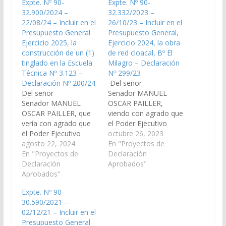
Expte. Nº 90-
Expte. Nº 90-
32.900/2024 –
32.332/2023 –
22/08/24 – Incluir en el
26/10/23 – Incluir en el
Presupuesto General
Presupuesto General,
Ejercicio 2025, la
Ejercicio 2024, la obra
construcción de un (1)
de red cloacal, Bº El
tinglado en la Escuela
Milagro – Declaración
Técnica Nº 3.123 –
Nº 299/23
Declaración Nº 200/24
Del señor
Del señor
Senador MANUEL
Senador MANUEL
OSCAR PAILLER,
OSCAR PAILLER, que
viendo con agrado que
vería con agrado que
el Poder Ejecutivo
el Poder Ejecutivo
Provincial, incluya en el
octubre 26, 2023
Provincial, a través de
agosto 22, 2024
Presupuesto General,
En "Proyectos de
los organismos
En "Proyectos de
Ejercicio 2024, la
Declaración
competentes incluya
Declaración
construcción de la red
Aprobados"
en el Presupuesto
Aprobados"
cloacal para el B° El
General de la
Milagro de la localidad
Expte. Nº 90-
Provincial Ejercicio
de General E. Mosconi,
30.590/2021 –
2.025, la construcción
en el Departamento
02/12/21 – Incluir en el
de un (1) tinglado en la
Gral. San Martín.
Presupuesto General
Escuela Técnica Nº
(Expte. Nº 90-