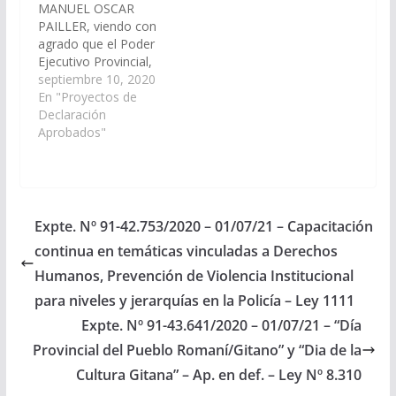
MANUEL OSCAR
PAILLER, viendo con
agrado que el Poder
Ejecutivo Provincial,
arbitre las medidas y
septiembre 10, 2020
recursos necesarios
En "Proyectos de
para la provisión de
Declaración
una ambulancia para la
Aprobados"
localidad de Fortín
Dragones, municipio
de Embarcación,
departamento General
San Martín. (Expte. Nº
Expte. Nº 91-42.753/2020 – 01/07/21 – Capacitación
90-29.282/2020, a la
continua en temáticas vinculadas a Derechos
Comisión de
Economía, Finanzas
Humanos, Prevención de Violencia Institucional
Públicas, Hacienda…
para niveles y jerarquías en la Policía – Ley 1111
Expte. Nº 91-43.641/2020 – 01/07/21 – “Día
Provincial del Pueblo Romaní/Gitano” y “Dia de la
Cultura Gitana” – Ap. en def. – Ley Nº 8.310