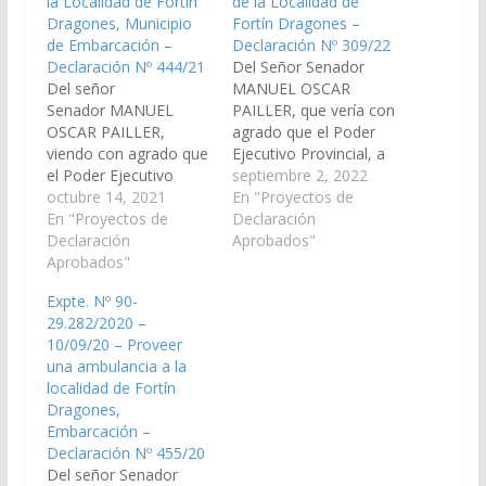
la Localidad de Fortín
de la Localidad de
Dragones, Municipio
Fortín Dragones –
de Embarcación –
Declaración Nº 309/22
Declaración Nº 444/21
Del Señor Senador
Del señor
MANUEL OSCAR
Senador MANUEL
PAILLER, que vería con
OSCAR PAILLER,
agrado que el Poder
viendo con agrado que
Ejecutivo Provincial, a
el Poder Ejecutivo
través del Ministerio
septiembre 2, 2022
Provincial, a través del
octubre 14, 2021
que corresponda,
En "Proyectos de
Ministerio que
En "Proyectos de
arbitre las medidas y
Declaración
corresponda, incluya
Declaración
recursos necesarios
Aprobados"
en el Presupuesto
Aprobados"
para dotar de 2 (dos)
Provincial Ejercicio-
motocicletas y
Expte. Nº 90-
2022, la refacción y
designación de
29.282/2020 –
ampliación del centro
personal para el
10/09/20 – Proveer
de salud de la
Destacamento Policial
una ambulancia a la
Localidad de Fortín
de la Localidad de
localidad de Fortín
Dragones, Municipio
Fortín Dragones, Dpto.
Dragones,
de Embarcación, Dpto.
Gral. San…
Embarcación –
Gral. San Martin.(Expte.
Declaración Nº 455/20
Nº 90-30.399/2021,
Del señor Senador
Comisión de…