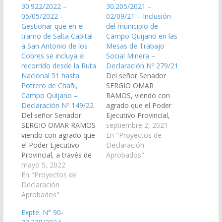
30.922/2022 –
30.205/2021 –
05/05/2022 –
02/09/21 – Inclusión
Gestionar que en el
del municipio de
tramo de Salta Capital
Campo Quijano en las
a San Antonio de los
Mesas de Trabajo
Cobres se incluya el
Social Minera –
recorrido desde la Ruta
Declaración Nº 279/21
Nacional 51 hasta
Del señor Senador
Potrero de Chañi,
SERGIO OMAR
Campo Quijano –
RAMOS, viendo con
Declaración Nº 149/22
agrado que el Poder
Del señor Senador
Ejecutivo Provincial,
SERGIO OMAR RAMOS
gestione la inclusión
septiembre 2, 2021
viendo con agrado que
del municipio de
En "Proyectos de
el Poder Ejecutivo
Campo Quijano en las
Declaración
Provincial, a través de
Mesas de Trabajo
Aprobados"
la Autoridad
mayo 5, 2022
Social Minera. (Expte.
Metropolitana de
En "Proyectos de
Nº 90-30.205/2021,
Transporte y/o los
Declaración
Comisión de Minería,
organismos que
Aprobados"
Recursos Naturales y
correspondan, en el
Medio Ambiente).
Expte. N° 90-
marco del llamado a
Declaración Nº 279/21