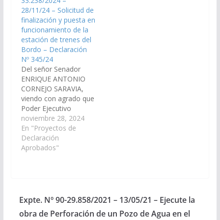
33.238/2024 –
licitación del transporte
Aprobado el
28/11/24 – Solicitud de
público del interior de
16/09/2021
finalización y puesta en
la Provincia, gestionen
funcionamiento de la
que en el tramo de
estación de trenes del
Salta Capital…
Bordo – Declaración
Nº 345/24
Del señor Senador
ENRIQUE ANTONIO
CORNEJO SARAVIA,
viendo con agrado que
Poder Ejecutivo
Provincial y los
noviembre 28, 2024
señores Legisladores
En "Proyectos de
Nacionales por la
Declaración
provincia de Salta
Aprobados"
realicen las gestiones
necesarias, ante la
Subsecretaría de
Transporte Ferroviario
dependiente del
Expte. Nº 90-29.858/2021 – 13/05/21 – Ejecute la
Ministerio de
obra de Perforación de un Pozo de Agua en el
Economía de la