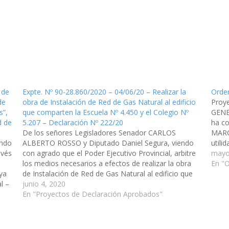
 de
Expte. Nº 90-28.860/2020 – 04/06/20 – Realizar la
Orden
de
obra de Instalación de Red de Gas Natural al edificio
Proy
s”,
que comparten la Escuela Nº 4.450 y el Colegio Nº
GENE
d de
5.207 – Declaración Nº 222/20
ha co
De los señores Legisladores Senador CARLOS
MARC
endo
ALBERTO ROSSO y Diputado Daniel Segura, viendo
utili
avés
con agrado que el Poder Ejecutivo Provincial, arbitre
del I
mayo
los medios necesarios a efectos de realizar la obra
el…
En "O
ya
de Instalación de Red de Gas Natural al edificio que
l –
comparten la Escuela Nº 4.450 Martin Miguel de
junio 4, 2020
Güemes y el Colegio…
En "Proyectos de Declaración Aprobados"