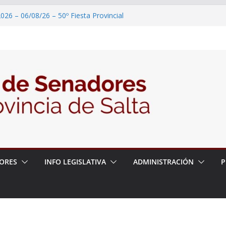
026 – 06/08/26 – 50º Fiesta Provincial
2026 – 06/08/26 – Primera Edición de
ción Secundaria, Puente de Unión
026 – 06/08/26 – Presentación del libro
ada del Dr. Víctor Alfredo Frías
026 – 06/08/26 – 82° Edición de la Expo
2026 – 06/08/26 – “Historia y memoria
ritorio del pueblo Kolla en el municipio de
ORES
INFO LEGISLATIVA
ADMINISTRACIÓN
P