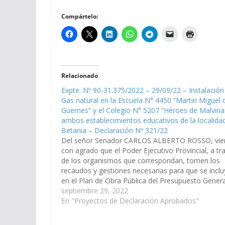
Compártelo:
Relacionado
Expte. Nº 90-31.375/2022 – 29/09/22 – Instalación
Gas natural en la Escuela N° 4450 “Martin Miguel 
Güemes” y el Colegio N° 5207 “Héroes de Malvina
ambos establecimientos educativos de la localida
Betania – Declaración Nº 321/22
Del señor Senador CARLOS ALBERTO ROSSO, vi
con agrado que el Poder Ejecutivo Provincial, a tr
de los organismos que correspondan, tomen los
recaudos y gestiones necesarias para que se inclu
en el Plan de Obra Pública del Presupuesto Genera
Ejercicio 2023; la Instalación de Gas natural en la…
septiembre 29, 2022
En "Proyectos de Declaración Aprobados"