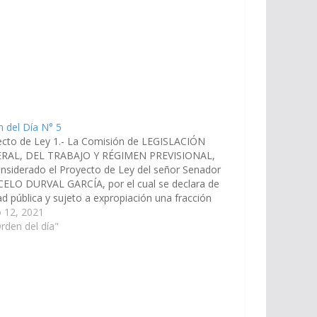
 del Día N° 5
ecto de Ley 1.- La Comisión de LEGISLACIÓN
RAL, DEL TRABAJO Y RÉGIMEN PREVISIONAL,
nsiderado el Proyecto de Ley del señor Senador
ELO DURVAL GARCÍA, por el cual se declara de
dad pública y sujeto a expropiación una fracción
nmueble identificado con la Matrícula Nº 17.163 y
 12, 2021
rden del día"