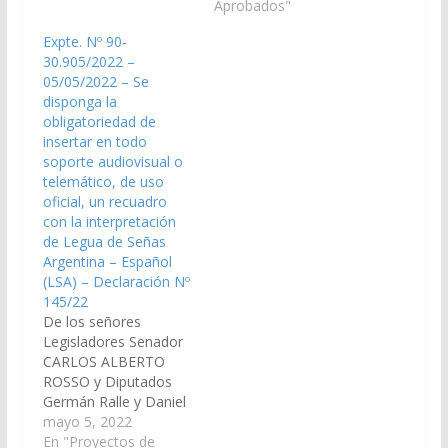
oficial un recuadro con
oficial, un recuadro
Aprobados"
la interpretación de
con la interpretación
Expte. Nº 90-
lengua de señas
de Lengua de Señas
30.905/2022 –
argentina
Argentina Español,
05/05/2022 – Se
español. (Expte. Nº 90-
para garantizar la
disponga la
29.775/2021, Comisión
accesibilidad de las
obligatoriedad de
de Educación, Cultura,
personas con
insertar en todo
Ciencia y Tecnología).
discapacidad auditiva a
soporte audiovisual o
Declaración Nº 48/21…
la información
telemático, de uso
generada por esta
oficial, un recuadro
Cámara. (Expte. Nº 90-
con la interpretación
29.443/2020, a…
de Legua de Señas
Argentina – Español
(LSA) – Declaración Nº
145/22
De los señores
Legisladores Senador
CARLOS ALBERTO
ROSSO y Diputados
Germán Ralle y Daniel
Segura, viendo con
mayo 5, 2022
agrado que el Poder
En "Proyectos de