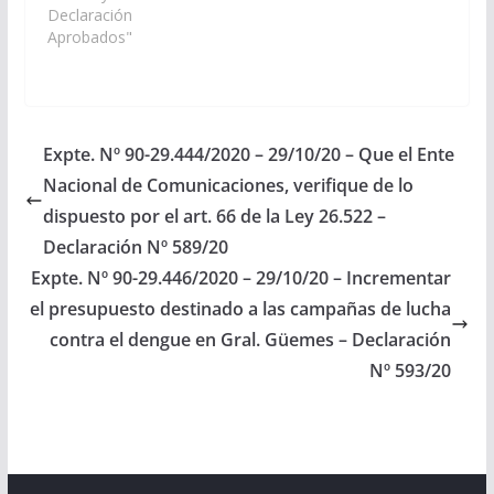
Ejecutivo Provincial,
Declaración
disponga la
Aprobados"
obligatoriedad de
insertar en todo
soporte audiovisual o
telemático, de uso
oficial, un recuadro
Expte. Nº 90-29.444/2020 – 29/10/20 – Que el Ente
con la interpretación
Nacional de Comunicaciones, verifique de lo
de Lengua de Señas
Argentina – Español
dispuesto por el art. 66 de la Ley 26.522 –
(LSA)…
Declaración Nº 589/20
Expte. Nº 90-29.446/2020 – 29/10/20 – Incrementar
el presupuesto destinado a las campañas de lucha
contra el dengue en Gral. Güemes – Declaración
Nº 593/20