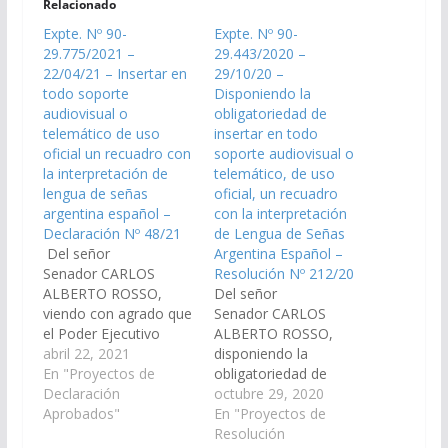
Relacionado
Expte. Nº 90-
Expte. Nº 90-
29.775/2021 –
29.443/2020 –
22/04/21 – Insertar en
29/10/20 –
todo soporte
Disponiendo la
audiovisual o
obligatoriedad de
telemático de uso
insertar en todo
oficial un recuadro con
soporte audiovisual o
la interpretación de
telemático, de uso
lengua de señas
oficial, un recuadro
argentina español –
con la interpretación
Declaración Nº 48/21
de Lengua de Señas
Del señor
Argentina Español –
Senador CARLOS
Resolución Nº 212/20
ALBERTO ROSSO,
Del señor
viendo con agrado que
Senador CARLOS
el Poder Ejecutivo
ALBERTO ROSSO,
Provincial disponga la
abril 22, 2021
disponiendo la
obligatoriedad de
En "Proyectos de
obligatoriedad de
insertar en todo
Declaración
insertar en todo
octubre 29, 2020
soporte audiovisual o
Aprobados"
soporte audiovisual o
En "Proyectos de
telemático de uso
telemático, de uso
Resolución