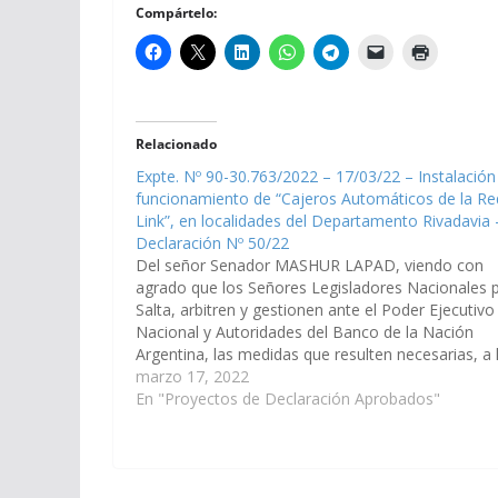
Compártelo:
Relacionado
Expte. Nº 90-30.763/2022 – 17/03/22 – Instalación
funcionamiento de “Cajeros Automáticos de la Re
Link”, en localidades del Departamento Rivadavia 
Declaración Nº 50/22
Del señor Senador MASHUR LAPAD, viendo con
agrado que los Señores Legisladores Nacionales 
Salta, arbitren y gestionen ante el Poder Ejecutivo
Nacional y Autoridades del Banco de la Nación
Argentina, las medidas que resulten necesarias, a 
fines que se disponga la instalación y funcionami
marzo 17, 2022
de “Cajeros Automáticos de la Red…
En "Proyectos de Declaración Aprobados"