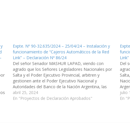
 y
Expte. Nº 90-32.635/2024 – 25/04/24 – Instalación y
Expte
d
funcionamiento de “Cajeros Automáticos de la Red
funci
–
Link” – Declaración Nº 86/24
Link”
Del señor Senador MASHUR LAPAD, viendo con
Del 
agrado que los Señores Legisladores Nacionales por
agrad
por
Salta y el Poder Ejecutivo Provincial, arbitren y
Salta
gestionen ante el Poder Ejecutivo Nacional y
Nacio
Autoridades del Banco de la Nación Argentina, las
Argen
los
medidas que resulten necesarias, a los fines que se
abril 25, 2024
fines
julio
ento
disponga la instalación y funcionamiento de…
En "Proyectos de Declaración Aprobados"
de “
En "