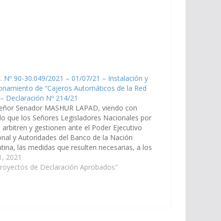
. Nº 90-30.049/2021 – 01/07/21 – Instalación y
onamiento de “Cajeros Automáticos de la Red
 – Declaración Nº 214/21
señor Senador MASHUR LAPAD, viendo con
o que los Señores Legisladores Nacionales por
, arbitren y gestionen ante el Poder Ejecutivo
nal y Autoridades del Banco de la Nación
tina, las medidas que resulten necesarias, a los
 que se disponga la instalación y funcionamiento
 1, 2021
Cajeros Automáticos de la Red…
Proyectos de Declaración Aprobados"