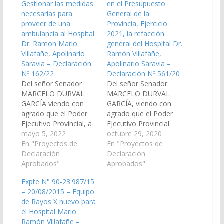
Gestionar las medidas
en el Presupuesto
necesarias para
General de la
proveer de una
Provincia, Ejercicio
ambulancia al Hospital
2021, la refacción
Dr. Ramon Mario
general del Hospital Dr.
Villafañe, Apolinario
Ramón Villafañe,
Saravia – Declaración
Apolinario Saravia –
Nº 162/22
Declaración Nº 561/20
Del señor Senador
Del señor Senador
MARCELO DURVAL
MARCELO DURVAL
GARCÍA viendo con
GARCÍA, viendo con
agrado que el Poder
agrado que el Poder
Ejecutivo Provincial, a
Ejecutivo Provincial
través del organismo
mayo 5, 2022
arbitre los medios
octubre 29, 2020
que corresponda,
En "Proyectos de
necesarios para
En "Proyectos de
gestione las medidas
Declaración
incorporar al Plan de
Declaración
necesarias para
Aprobados"
Trabajos Públicos del
Aprobados"
proveer de una
Presupuesto General
Expte N° 90-23.987/15
ambulancia al Hospital
de la Provincia,
– 20/08/2015 – Equipo
Dr. Ramon Mario
Ejercicio 2021, la
de Rayos X nuevo para
Villafañe del Area
refacción general del
el Hospital Mario
Operativa XXIII,
Hospital Dr. Ramón
Ramón Villafañe –
Apolinario Saravia,
Villafañe del municipio