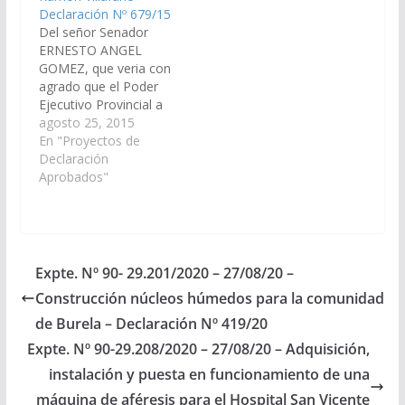
Declaración Nº 679/15
departamento de Anta.
de Apolinario Saravia,
Del señor Senador
(Expte. Nº 90-
departamento Anta.
ERNESTO ANGEL
30.908/2022, a la
(Expte. Nº…
GOMEZ, que veria con
Comisión…
agrado que el Poder
Ejecutivo Provincial a
traves del Ministerio de
agosto 25, 2015
Salud de la Provincia,
En "Proyectos de
arbitre los medios
Declaración
necesarios a los fines
Aprobados"
de disponer la
provisión de un Equipo
de Rayos X nuevo para
el Hospital Mario
Ramón Villafañe, de
Expte. Nº 90- 29.201/2020 – 27/08/20 –
la…
Construcción núcleos húmedos para la comunidad
de Burela – Declaración Nº 419/20
Expte. Nº 90-29.208/2020 – 27/08/20 – Adquisición,
instalación y puesta en funcionamiento de una
máquina de aféresis para el Hospital San Vicente