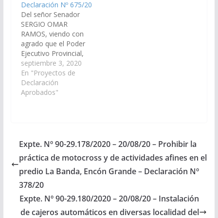
Declaración Nº 675/20
Del señor Senador
SERGIO OMAR
RAMOS, viendo con
agrado que el Poder
Ejecutivo Provincial,
disponga creación,
septiembre 3, 2020
construcción y
En "Proyectos de
funcionamiento de un
Declaración
destacamento policial
Aprobados"
en el paraje Santa
Rosa de Tastil,
departamento Rosario
de Lerma. (Expte. Nº
90-29.251/2020, a la
Expte. Nº 90-29.178/2020 – 20/08/20 – Prohibir la
Comisión de
práctica de motocross y de actividades afines en el
Legislación General,
del Trabajo y Régimen
predio La Banda, Encón Grande – Declaración Nº
Previsional).
378/20
Declaración Nº
Expte. Nº 90-29.180/2020 – 20/08/20 – Instalación
675/20…
de cajeros automáticos en diversas localidad del