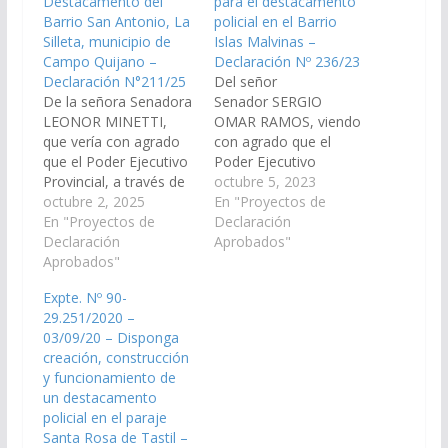
Destacamento del
para el destacamento
Barrio San Antonio, La
policial en el Barrio
Silleta, municipio de
Islas Malvinas –
Campo Quijano –
Declaración Nº 236/23
Declaración N°211/25
Del señor
De la señora Senadora
Senador SERGIO
LEONOR MINETTI,
OMAR RAMOS, viendo
que vería con agrado
con agrado que el
que el Poder Ejecutivo
Poder Ejecutivo
Provincial, a través de
Provincial, a través del
octubre 5, 2023
los organismos que
octubre 2, 2025
Ministerio de
En "Proyectos de
correspondan, arbitre
En "Proyectos de
Seguridad y Justicia,
Declaración
las medidas que
Declaración
disponga los recursos
Aprobados"
resulten necesarias
Aprobados"
y medidas necesarias
para la adquisición de
para la efectiva puesta
Expte. Nº 90-
un móvil policial con
en funcionamiento del
29.251/2020 –
destino al
edificio ya construido
03/09/20 – Disponga
Destacamento del
para el destacamento
creación, construcción
Barrio San Antonio, La
policial en el Barrio
y funcionamiento de
Silleta, municipio de
Islas Malvinas, del
un destacamento
Campo Quijano,
municipio de Rosario…
policial en el paraje
departamento…
Santa Rosa de Tastil –