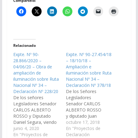
Compártelo:
Relacionado
Expte. Nº 90-
Expte. Nº 90-27.454/18
28.866/2020 –
– 18/10/18 –
04/06/20 – Obra de
Ampliación e
ampliación de
iluminación sobre Ruta
iluminación sobre Ruta
Nacional Nº 34 –
Nacional Nº 34 –
Declaración Nº 378/18
Declaración Nº 228/20
De los Señores
De los señores
Legisladores
Legisladores Senador
Senador CARLOS
CARLOS ALBERTO
ALBERTO ROSSO
ROSSO y Diputado
y diputado Juan
Daniel Segura, viendo
Fernández, viendo con
octubre 17, 2018
con agrado que el
junio 4, 2020
agrado que el Poder
En "Proyectos de
Poder Ejecutivo
En "Proyectos de
Ejecutivo Provincial
Declaración