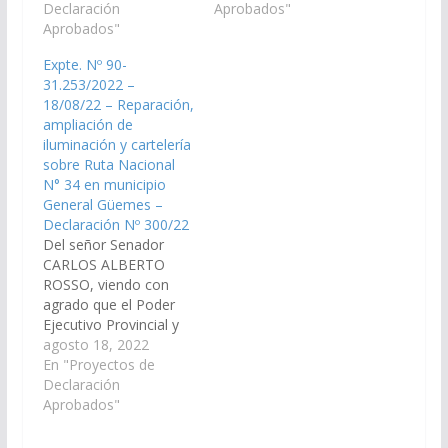
Provincial, arbitre los
Declaración
incorpore al Plan de
Aprobados"
medios necesarios a
Aprobados"
Trabajos Públicos
efectos de realizar la
Presupuesto General
Expte. Nº 90-
obra Ampliación de
de la Provincia –
31.253/2022 –
Iluminación sobre Ruta
Ejercicio 2019, la obra
18/08/22 – Reparación,
Nacional Nº34, desde
de ampliación e
ampliación de
la rotonda ubicada en
iluminación sobre Ruta
iluminación y cartelería
la intersección de la
Nacional Nº 34,
sobre Ruta Nacional
Ruta Nacional Nº 34
departamento General
N° 34 en municipio
y…
Güemes. (Expte. Nº 90-
General Güemes –
27.454/18 - A la
Declaración Nº 300/22
Comisión de…
Del señor Senador
CARLOS ALBERTO
ROSSO, viendo con
agrado que el Poder
Ejecutivo Provincial y
los Señores
agosto 18, 2022
Legisladores
En "Proyectos de
Nacionales por Salta
Declaración
gestionen, ante los
Aprobados"
organismo
competentes, las