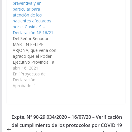
preventiva y en
de la Localidad de San
TRABAJADOR SOCIAL,
particular para
Antonio de los Cobres,
para el Hospital
atención de los
departamento Los
Nicolás Cayetano
pacientes afectados
Andes. (Expte. Nº 90-
Pagano, de la
por el Covid-19 –
27.547/18…
Localidad de San
Declaración Nº 16/21
Antonio de Los
Del Señor Senador
Cobres, Departamento
MARTIN FELIPE
de Los…
ARJONA, que veria con
agrado que el Poder
Ejecutivo Provincial, a
través del Ministerio de
abril 16, 2021
Salud Pública, proceda
En "Proyectos de
al envió de las partidas
Declaración
correspondientes de
Aprobados"
insumos y
medicamentos
necesarios para la
asistencia preventiva y
en particular para
Expte. Nº 90-29.034/2020 – 16/07/20 – Verificación
atención de los
del cumplimiento de los protocolos por COVID 19
pacientes afectados