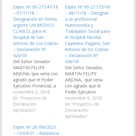
Expte. Nº 90-27.547/18
Expte. Nº 90-27.573/18
– 01/11/18 –
– 08/11/18 – Designar
Designación en forma
a un profesional
urgente UN MEDICO
Nutricionista y
CLINICO, para el
Trabajador Social para
Hospital de San
el Hospital Nicolas
Antonio de Los Cobres
Cayetano Pagano, San
– Declaración Nº
Antonio de los Cobres
420/18
– Declaración Nº
Del Señor Senador
436/18
MARTIN FELIPE
Del Señor Senador,
ARJONA, que vería con
MARTIN FELIPE
agrado que el Poder
ARJONA, que vería
Ejecutivo Provincial, a
con agrado que el
través del organismo
noviembre 2, 2018
Poder Ejecutivo
que corresponda
En "Proyectos de
Provincial, a través del
noviembre 9, 2018
designe en FORMA
Declaración
organismo que
En "Proyectos de
URGENTE UN MEDICO
Aprobados"
corresponda designe
Declaración
CLINICO, CARGO
en FORMA URGENTE
Aprobados"
VACANTE EN EL
UN PROFESIONAL
Expte. Nº 29.766/2021
HOSPITAL NICOLAS
NUTRICIONISTA Y
– 15/04/21 – Asistencia
CAYETANO PAGANO
PROFESIONAL