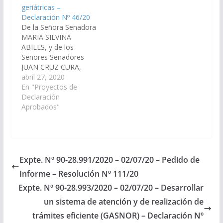
geriátricas –
Salta, a desarrollar un
declare a la
Declaración Nº 46/20
sistema de…
odontología profesión
De la Señora Senadora
de riesgo de salud y
MARIA SILVINA
profesión de alto…
ABILES, y de los
Señores Senadores
JUAN CRUZ CURA,
JORGE PABLO SOTO,
abril 27, 2020
MASHUR LAPAD,
En "Proyectos de
SERGIO OMAR
Declaración
RAMOS, MANUEL
Aprobados"
OSCAR PAILLER,
CARLOS NICOLAS
AMPUERO, ESTEBAN
D'ANDREA CORNEJO,
DANI RAUL NOLASCO,
Expte. Nº 90-28.991/2020 – 02/07/20 – Pedido de
JOSE ANTONIO
Informe – Resolución Nº 111/20
IBARRA, CARLOS
ALBERTO ROSSO,
Expte. Nº 90-28.993/2020 – 02/07/20 – Desarrollar
GUILLERMO DURAND
un sistema de atención y de realización de
CORNEJO, MARCELO
trámites eficiente (GASNOR) – Declaración Nº
DURVAL GARCIA,