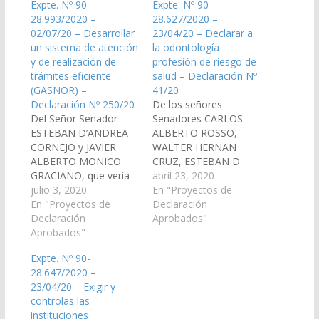
Expte. Nº 90-
Expte. Nº 90-
28.993/2020 –
28.627/2020 –
02/07/20 – Desarrollar
23/04/20 – Declarar a
un sistema de atención
la odontología
y de realización de
profesión de riesgo de
trámites eficiente
salud – Declaración Nº
(GASNOR) –
41/20
Declaración Nº 250/20
De los señores
Del Señor Senador
Senadores CARLOS
ESTEBAN D’ANDREA
ALBERTO ROSSO,
CORNEJO y JAVIER
WALTER HERNAN
ALBERTO MONICO
CRUZ, ESTEBAN D
GRACIANO, que vería
´ANDREA CORNEJO,
abril 23, 2020
con agrado que el
julio 3, 2020
CARLOS NICOLAS
En "Proyectos de
Poder Ejecutivo
En "Proyectos de
AMPUERO, DANI
Declaración
Provincial, gestione
Declaración
RAUL NOLASCO,
Aprobados"
ante el Ente Nacional
Aprobados"
JAVIER ALBERTO
Regulador de Gas
MONICO GRACIANO y
Expte. Nº 90-
(ENARGAS), las
la Señora Senadora
28.647/2020 –
medidas necesarias
MARIA SILVINA
23/04/20 – Exigir y
que permitan a Gasnor
ABILES, viendo con
controlas las
S.A., en la jurisdicción
agrado que el Poder
instituciones
de la Provincia de
Ejecutivo Provincial