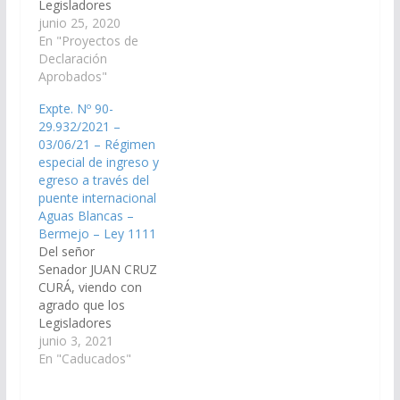
Legisladores
Nacionales por la
junio 25, 2020
Provincia de Salta
En "Proyectos de
arbitren las medidas y
Declaración
realicen las gestiones
Aprobados"
necesarias ante el
Expte. Nº 90-
Ministerio de Salud de
29.932/2021 –
la Nación y/o el
03/06/21 – Régimen
organismo que
especial de ingreso y
corresponda para que
egreso a través del
exija como requisito
puente internacional
indispensable a toda
Aguas Blancas –
persona que realice
Bermejo – Ley 1111
ingreso…
Del señor
Senador JUAN CRUZ
CURÁ, viendo con
agrado que los
Legisladores
Nacionales por la
junio 3, 2021
Provincia de Salta
En "Caducados"
arbitren las medidas y
realicen las gestiones