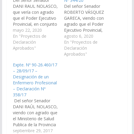
Del Señor Senador
Nº 344/20
DANI RAUL NOLASCO,
Del señor Senador
que vería con agrado
ROBERTO VÁSQUEZ
que el Poder Ejecutivo
GARECA, viendo con
Provincial, en conjunto
agrado que el Poder
con el Ministerio de
mayo 22, 2020
Ejecutivo Provincial,
Salud Pública,
En "Proyectos de
arbitre los medios
agosto 6, 2020
designar un Agente
Declaración
necesarios a fin de
En "Proyectos de
sanitario a cubrir la
Aprobados"
designar un enfermero
Declaración
zona de Las Mesadas,
para el puesto de salud
Aprobados"
Dpto. de Rosario de
del Paraje San Lucas,
Expte. Nº 90-26.460/17
Lerma, jurisdicción que
municipio de San
– 28/09/17 –
pertenece al Area
Carlos. (Expte. Nº 90-
Designación de un
Operativa del Hospital
29.093/2020, a la
Enfermero Profesional
de La Poma.…
Comisión de Salud
– Declaración Nº
Pública y Seguridad
358/17
Social). Declaración…
Del señor Senador
DANI RAÚL NOLASCO,
viendo con agrado que
el Ministerio de Salud
Publica de la Provincia
De Salta, lleve a cabo
septiembre 29, 2017