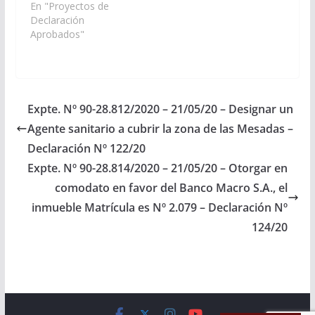
los trámites necesarios
En "Proyectos de
a los fines de
Declaración
concretar la
Aprobados"
designación de un
Enfermero Profesional,
para que sea
incorporado a la Planta
Funcional del Puesto
Expte. Nº 90-28.812/2020 – 21/05/20 – Designar un
Sanitario de la…
Agente sanitario a cubrir la zona de las Mesadas –
Declaración Nº 122/20
Expte. Nº 90-28.814/2020 – 21/05/20 – Otorgar en
comodato en favor del Banco Macro S.A., el
inmueble Matrícula es Nº 2.079 – Declaración Nº
124/20