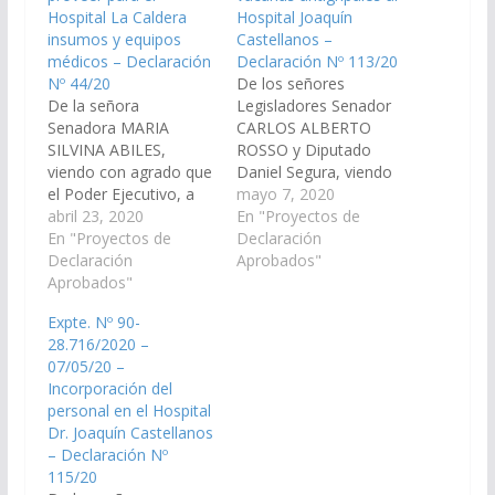
Hospital La Caldera
Hospital Joaquín
insumos y equipos
Castellanos –
médicos – Declaración
Declaración Nº 113/20
Nº 44/20
De los señores
De la señora
Legisladores Senador
Senadora MARIA
CARLOS ALBERTO
SILVINA ABILES,
ROSSO y Diputado
viendo con agrado que
Daniel Segura, viendo
el Poder Ejecutivo, a
con agrado que el
mayo 7, 2020
través del Ministerio de
abril 23, 2020
Poder Ejecutivo
En "Proyectos de
Salud Pública y los
En "Proyectos de
Provincial a través del
Declaración
organismos que
Declaración
Ministerio de Salud y
Aprobados"
correspondan,
Aprobados"
organismos a fines,
gestionen y provean
gestionen y provean al
Expte. Nº 90-
para el Hospital La
Hospital Dr. Joaquín
28.716/2020 –
Caldera diferentes
Castellanos Área
07/05/20 –
siguientes insumos y
Operativa XXII ubicado
Incorporación del
equipos médicos, a los
en la ciudad de General
personal en el Hospital
fines de mejorar la
Güemes, las vacunas…
Dr. Joaquín Castellanos
calidad de atención
– Declaración Nº
diaria en…
115/20