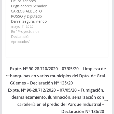
De los señores
Legisladores Senador
CARLOS ALBERTO
ROSSO y Diputado
Daniel Segura, viendo
con agrado que el
mayo 7, 2020
agrado que el Poder
En "Proyectos de
Ejecutivo Provincial a
Declaración
través de los
Aprobados"
organismos
correspondientes
arbitre los medios
necesarios para la
incorporación de
Expte. Nº 90-28.710/2020 – 07/05/20 – Limpieza de
personal (enfermeros,
banquinas en varios municipios del Dpto. de Gral.
técnicos, mucamas,
mantenimiento), en el
Güemes – Declaración Nº 135/20
Hospital Dr. Joaquín
Expte. Nº 90-28.712/2020 – 07/05/20 – Fumigación,
Castellanos Área
desmalezamiento, iluminación, señalización con
Operativa…
cartelería en el predio del Parque Industrial –
Declaración Nº 136/20