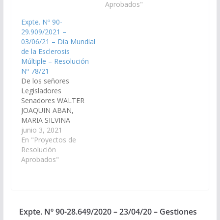
Hacienda y
HERNAN CRUZ, JUAN
Aprobados"
Presupuesto
CRUZ CURÁ, HECTOR
Expte. Nº 90-
ABILES, María Silvina.
DANIEL D´AURIA,
29.909/2021 –
SOTO, Jorge
GUILLERMO DURAND
03/06/21 – Día Mundial
Pablo. …
CORNEJO, MASHUR
de la Esclerosis
LAPAD, JAVIER
Múltiple – Resolución
ALBERTO MONICO
Nº 78/21
GRACIANO, HECTOR
De los señores
PABLO NOLASCO,
Legisladores
MANUEL OSCAR
Senadores WALTER
PAILLER, SERGIO
JOAQUIN ABAN,
OMAR RAMOS,
MARIA SILVINA
SERGIO RODRIGO
ABILÉS, CARLOS
junio 3, 2021
SALDAÑO, ROBERTO
NICOLAS AMPUERO,
En "Proyectos de
VASQUEZ
MARTIN FELIPE
Resolución
GARECA, CARLOS
ARJONA, WALTER
Aprobados"
ALBERTO ROSSO,…
HERNAN CRUZ, JUAN
CRUZ CURÁ, HECTOR
DANIEL D´AURIA,
GUILLERMO DURAND
CORNEJO, MASHUR
Expte. Nº 90-28.649/2020 – 23/04/20 – Gestiones
LAPAD, JAVIER