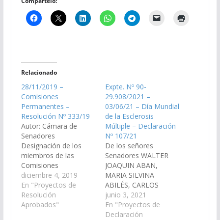
Compártelo:
Relacionado
28/11/2019 –
Expte. Nº 90-
Comisiones
29.908/2021 –
Permanentes –
03/06/21 – Día Mundial
Resolución Nº 333/19
de la Esclerosis
Autor: Cámara de
Múltiple – Declaración
Senadores
Nº 107/21
Designación de los
De los señores
miembros de las
Senadores WALTER
Comisiones
JOAQUIN ABAN,
Permanentes de la
diciembre 4, 2019
MARIA SILVINA
Cámara de Senadores,
En "Proyectos de
ABILÉS, CARLOS
que a continuación se
Resolución
NICOLAS AMPUERO,
junio 3, 2021
consignan: Economía,
Aprobados"
MARTIN FELIPE
En "Proyectos de
Finanzas Públicas,
ARJONA, WALTER
Declaración