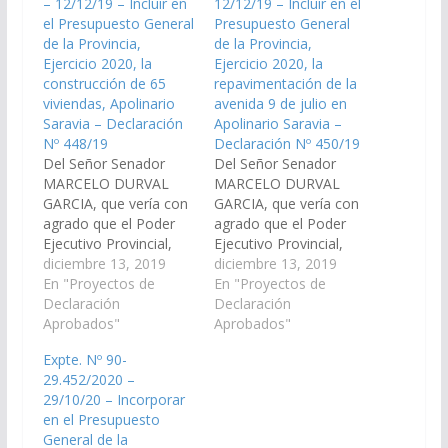
– 12/12/19 – Incluir en
12/12/19 – Incluir en el
el Presupuesto General
Presupuesto General
de la Provincia,
de la Provincia,
Ejercicio 2020, la
Ejercicio 2020, la
construcción de 65
repavimentación de la
viviendas, Apolinario
avenida 9 de julio en
Saravia – Declaración
Apolinario Saravia –
Nº 448/19
Declaración Nº 450/19
Del Señor Senador
Del Señor Senador
MARCELO DURVAL
MARCELO DURVAL
GARCIA, que vería con
GARCIA, que vería con
agrado que el Poder
agrado que el Poder
Ejecutivo Provincial,
Ejecutivo Provincial,
incluya en el Plan de
diciembre 13, 2019
incluya en el Plan de
diciembre 13, 2019
Trabajos Públicos de
En "Proyectos de
Trabajos Públicos del
En "Proyectos de
Presupuesto General
Declaración
Presupuesto General
Declaración
de la Provincia -
Aprobados"
de la Provincia -
Aprobados"
Ejercicio 202o, la
Ejercicio 2020, la
Expte. Nº 90-
construcción de 65
repavimentación de la
29.452/2020 –
viviendas, en el
avenida 9 de julio en el
29/10/20 – Incorporar
municipio Apolinario
Municipio Apolinario
en el Presupuesto
Saravia, departamento
Saravia, departamento
General de la
Anta. (Expte. Nº 90-
Anta. (Expte. Nº 90-