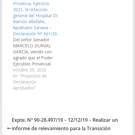
Provincia, Ejercicio
28.499/19) Declaración
28.501/19)
2021, la refacción
Nº 448/19 Aprobado…
Declaración…
general del Hospital Dr.
Ramón Villafañe,
Apolinario Saravia –
Declaración Nº 561/20
Del señor Senador
MARCELO DURVAL
GARCÍA, viendo con
agrado que el Poder
Ejecutivo Provincial
arbitre los medios
octubre 29, 2020
necesarios para
En "Proyectos de
incorporar al Plan de
Declaración
Trabajos Públicos del
Aprobados"
Presupuesto General
de la Provincia,
Ejercicio 2021, la
refacción general del
Hospital Dr. Ramón
Expte. Nº 90-28.497/19 – 12/12/19 – Realizar un
Villafañe del municipio
informe de relevamiento para la Transición
de Apolinario Saravia,