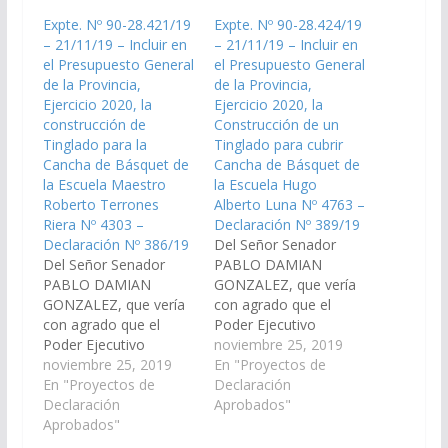
Expte. Nº 90-28.421/19
Expte. Nº 90-28.424/19
– 21/11/19 – Incluir en
– 21/11/19 – Incluir en
el Presupuesto General
el Presupuesto General
de la Provincia,
de la Provincia,
Ejercicio 2020, la
Ejercicio 2020, la
construcción de
Construcción de un
Tinglado para la
Tinglado para cubrir
Cancha de Básquet de
Cancha de Básquet de
la Escuela Maestro
la Escuela Hugo
Roberto Terrones
Alberto Luna Nº 4763 –
Riera Nº 4303 –
Declaración Nº 389/19
Declaración Nº 386/19
Del Señor Senador
Del Señor Senador
PABLO DAMIAN
PABLO DAMIAN
GONZALEZ, que vería
GONZALEZ, que vería
con agrado que el
con agrado que el
Poder Ejecutivo
Poder Ejecutivo
Provincial, incluya en el
noviembre 25, 2019
Provincial, incluya en el
noviembre 25, 2019
Plan de Trabajos
En "Proyectos de
Plan de Trabajos
En "Proyectos de
Públicos del
Declaración
Públicos del
Declaración
Presupuesto General
Aprobados"
Presupuesto General
Aprobados"
de la Provincia,
de la Provincia,
Ejercicio 2020, la