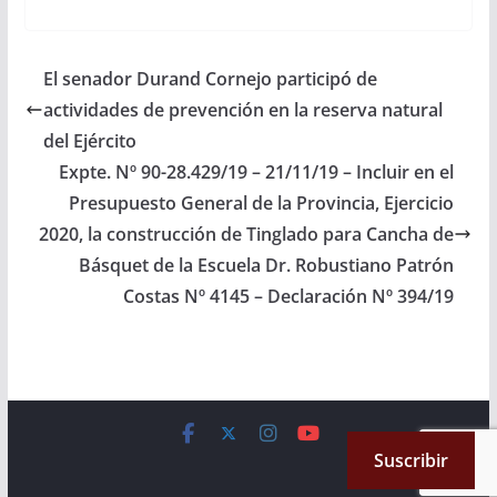
Ejercicio 2020, la
construcción de
Tinglado para Cancha
de Básquet de la
El senador Durand Cornejo participó de
Escuela Dr. Robustiano
actividades de prevención en la reserva natural
Patrón Costas Nº
4145, en la Ciudad…
del Ejército
Expte. Nº 90-28.429/19 – 21/11/19 – Incluir en el
Presupuesto General de la Provincia, Ejercicio
2020, la construcción de Tinglado para Cancha de
Básquet de la Escuela Dr. Robustiano Patrón
Costas Nº 4145 – Declaración Nº 394/19
Copyright © 2026
Cámara de Senadores
. All rights reserved.
Suscribir
Theme:
ColorMag
by ThemeGrill. Powered by
WordPress
.