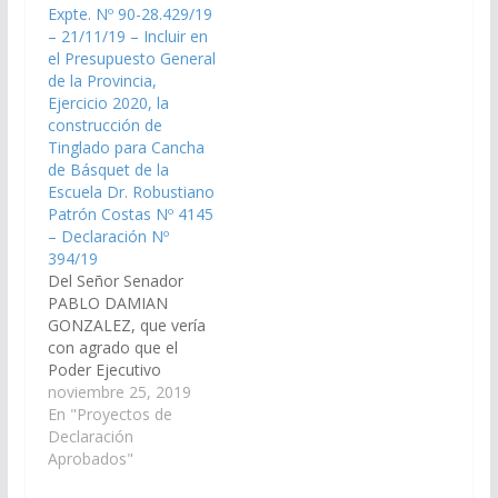
Expte. Nº 90-28.429/19
Ejercicio 2020, la
construcción de
– 21/11/19 – Incluir en
construcción de
Tinglado para cubrir
el Presupuesto General
Tinglado para Cancha
Cancha de Básquet de
de la Provincia,
de Básquet de la
la Escuela Hugo
Ejercicio 2020, la
Escuela Maestro
Alberto Luna Nº 4763,
construcción de
Roberto Terrones
en la Ciudad…
Tinglado para Cancha
Riera Nº 4303, en la
de Básquet de la
Ciudad…
Escuela Dr. Robustiano
Patrón Costas Nº 4145
– Declaración Nº
394/19
Del Señor Senador
PABLO DAMIAN
GONZALEZ, que vería
con agrado que el
Poder Ejecutivo
Provincial, incluya en el
noviembre 25, 2019
Plan de Trabajos
En "Proyectos de
Públicos del
Declaración
Presupuesto General
Aprobados"
de la Provincia,