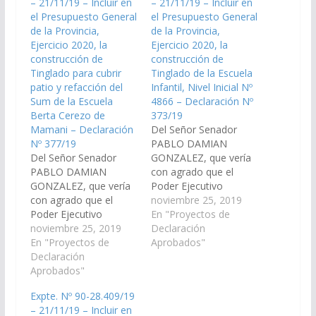
– 21/11/19 – Incluir en
– 21/11/19 – Incluir en
el Presupuesto General
el Presupuesto General
de la Provincia,
de la Provincia,
Ejercicio 2020, la
Ejercicio 2020, la
construcción de
construcción de
Tinglado para cubrir
Tinglado de la Escuela
patio y refacción del
Infantil, Nivel Inicial Nº
Sum de la Escuela
4866 – Declaración Nº
Berta Cerezo de
373/19
Mamani – Declaración
Del Señor Senador
Nº 377/19
PABLO DAMIAN
Del Señor Senador
GONZALEZ, que vería
PABLO DAMIAN
con agrado que el
GONZALEZ, que vería
Poder Ejecutivo
con agrado que el
Provincial, incluya en el
noviembre 25, 2019
Poder Ejecutivo
Plan de Trabajos
En "Proyectos de
Provincial, incluya en el
noviembre 25, 2019
Públicos del
Declaración
Plan de Trabajos
En "Proyectos de
Presupuesto General
Aprobados"
Públicos del
Declaración
de la Provincia,
Presupuesto General
Aprobados"
Ejercicio 2020, la
de la Provincia,
construcción de
Expte. Nº 90-28.409/19
Ejercicio 2020, la
Tinglado de la Escuela
– 21/11/19 – Incluir en
construcción de
Infantil, Nivel Inicial Nº