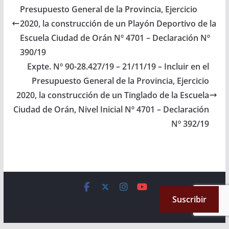
4863, en la Ciudad de
Presupuesto General de la Provincia, Ejercicio
San Ramón de la…
2020, la construcción de un Playón Deportivo de la
Escuela Ciudad de Orán Nº 4701 – Declaración Nº
390/19
Expte. Nº 90-28.427/19 – 21/11/19 – Incluir en el
Presupuesto General de la Provincia, Ejercicio
2020, la construcción de un Tinglado de la Escuela
Ciudad de Orán, Nivel Inicial Nº 4701 – Declaración
Nº 392/19
Copyright © 2026
Cámara de Senadores
. All rights reserved.
Suscribir
Theme:
ColorMag
by ThemeGrill. Powered by
WordPress
.