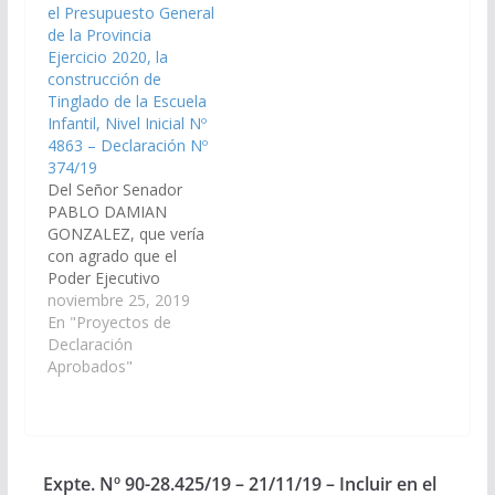
el Presupuesto General
Tinglado para cubrir
4866, en la Ciudad de
de la Provincia
patio y Refacción del
San Ramón de la…
Ejercicio 2020, la
Sum de la Escuela
construcción de
Berta Cerezo Mamani
Tinglado de la Escuela
Nº 4292, en…
Infantil, Nivel Inicial Nº
4863 – Declaración Nº
374/19
Del Señor Senador
PABLO DAMIAN
GONZALEZ, que vería
con agrado que el
Poder Ejecutivo
Provincial, incluya en el
noviembre 25, 2019
Plan de Trabajos
En "Proyectos de
Públicos del
Declaración
Presupuesto General
Aprobados"
de la Provincia,
Ejercicio 2020, la
construcción de
Tinglado de la Escuela
Infantil, Nivel Inicial Nº
Expte. Nº 90-28.425/19 – 21/11/19 – Incluir en el