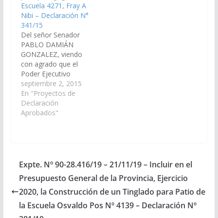
Escuela 4271, Fray A
la Escuela 4271, Fray
Nibi – Declaración N°
A…
341/15
Del señor Senador
PABLO DAMIÁN
GONZALEZ, viendo
con agrado que el
Poder Ejecutivo
Provincial, incluya en el
septiembre 2, 2015
Proyecto de
En "Proyectos de
Presupuesto General
Declaración
de la Provincia -
Aprobados"
Ejercicio 2.016, las
Partidas
Presupuestarias
necesarias para el
costo que demande la
Expte. Nº 90-28.416/19 – 21/11/19 – Incluir en el
Construcción de un
Presupuesto General de la Provincia, Ejercicio
espacio destinado al
gabinete
2020, la Construcción de un Tinglado para Patio de
psicopedagógico en la
la Escuela Osvaldo Pos Nº 4139 – Declaración Nº
Escuela 4271, Fray…