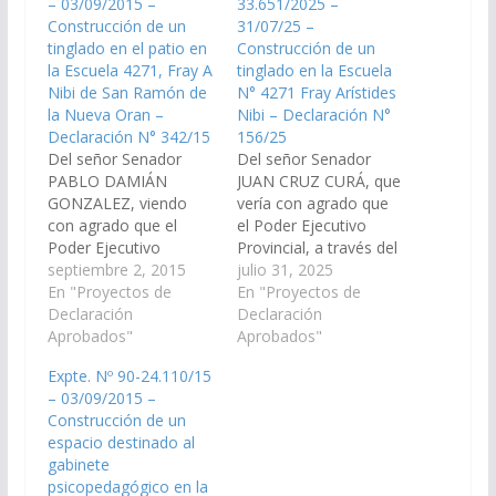
– 03/09/2015 –
33.651/2025 –
Construcción de un
31/07/25 –
tinglado en el patio en
Construcción de un
la Escuela 4271, Fray A
tinglado en la Escuela
Nibi de San Ramón de
N° 4271 Fray Arístides
la Nueva Oran –
Nibi – Declaración N°
Declaración N° 342/15
156/25
Del señor Senador
Del señor Senador
PABLO DAMIÁN
JUAN CRUZ CURÁ, que
GONZALEZ, viendo
vería con agrado que
con agrado que el
el Poder Ejecutivo
Poder Ejecutivo
Provincial, a través del
Provincial, incluya en el
septiembre 2, 2015
Ministerio de
julio 31, 2025
Proyecto de
En "Proyectos de
Educacíon, Cultura,
En "Proyectos de
Presupuesto General
Declaración
Ciencia y Tecnología y
Declaración
de la Provincia -
Aprobados"
del Ministerio de
Aprobados"
Ejercicio 2.016, las
Infraestructura,
Expte. Nº 90-24.110/15
Partidas
disponga las medidas y
– 03/09/2015 –
Presupuestarias
recursos necesarios
Construcción de un
necesarias para el
para la construcción de
espacio destinado al
costo que demande la
un tinglado en la
gabinete
Construcción de un
Escuela N° 4271 Fray
psicopedagógico en la
tinglado en el patio en
Arístides Nibi…