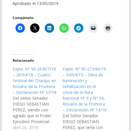
Aprobado el 13/05/2019
Compártelo:
Relacionado
Expte. Nº 90-26.807/18
Expte. Nº 90-27.690/19
– 26/04/18 – Cuarto
– 04/04/19 – Obra de
Festival del Charqui, en
iluminación y
Rosario de la Frontera
señalización en el
– Declaración Nº 57/18
cruce de la Ruta
Del señor Senador
Nacional Nº 9 y Nº 34,
DIEGO SEBASTIAN
Rosario de la Frontera
PEREZ, viendo con
– Declaración Nº 13/19
agrado que el Poder
Del Señor Senador
Ejecutivo Provincial
DIEGO SEBASTIAN
declare de Interés
abril 26, 2018
PEREZ, que vería con