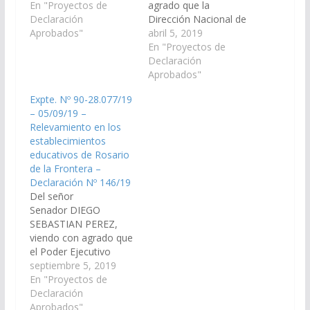
Cultural y Turístico de
En "Proyectos de
agrado que la
la Provincia, el cuarto
Declaración
Dirección Nacional de
Festival del Charqui, a
Aprobados"
Vialidad, proceda a
abril 5, 2019
llevarse a cabo el día
llevar a cabo la obra de
En "Proyectos de
10 de junio del
ilumniación y
Declaración
presente año en la
señalización en el
Aprobados"
ciudad de Rosario de la
cruce de la Ruta
Expte. Nº 90-28.077/19
Frontera. (Expte. Nº…
Nacional Nº 9 y la Ruta
– 05/09/19 –
Nacional Nº 34, en el
Relevamiento en los
Departamento de
establecimientos
Rosario de la Frontera.
educativos de Rosario
…
de la Frontera –
Declaración Nº 146/19
Del señor
Senador DIEGO
SEBASTIAN PEREZ,
viendo con agrado que
el Poder Ejecutivo
Provincial realice un
septiembre 5, 2019
relevamiento en los
En "Proyectos de
establecimientos
Declaración
educativos de Rosario
Aprobados"