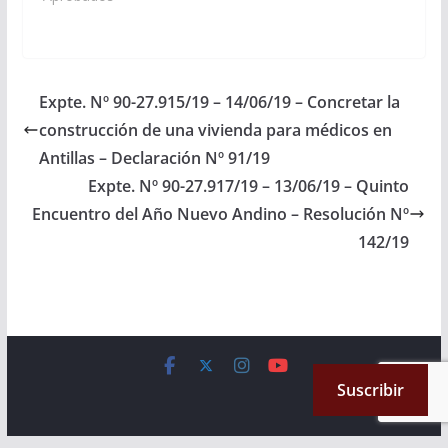
de la Frontera a
efectos de verificar las
prioridades en
refacciones para el
Plan de Trabajos
Expte. Nº 90-27.915/19 – 14/06/19 – Concretar la
Públicos Ejercicio 2020.
construcción de una vivienda para médicos en
(Expte. Nº 90-
28.077/19, a la
Antillas – Declaración Nº 91/19
Comisión de Obras
Expte. Nº 90-27.917/19 – 13/06/19 – Quinto
Públicas…
Encuentro del Año Nuevo Andino – Resolución Nº
142/19
Copyright © 2026
Cámara de Senadores
. All rights reserved.
Suscribir
Theme:
ColorMag
by ThemeGrill. Powered by
WordPress
.