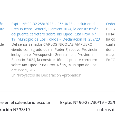
ón
Expte. Nº 90-32.258/2023 – 05/10/23 – Incluir en el
Orden
bre
Presupuesto General, Ejercicio 2024, la construcción
PROY
del puente carretero sobre Rio Lipeo Ruta Prov. N°
FINA
19, Municipio de Los Toldos – Declaración Nº 259/23
ha co
 de
Del señor Senador CARLOS NICOLAS AMPUERO,
cual 
viendo con agrado que el Poder Ejecutivo Provincial,
donde
incluya en el Presupuesto General de la Provincia –
en su
mayo
Ejercicio 2.024, la construcción del puente carretero
keros
En "O
eda
sobre Rio Lipeo Ruta Prov. N° 19, Municipio de Los
Toldos, Departamento de Santa Victoria. (Expte. Nº
octubre 5, 2023
90-32.258/2023, a la Comisión de…
En "Proyectos de Declaración Aprobados"
re en el calendario escolar
Expte. Nº 90-27.730/19 – 25/
ración Nº 38/19
cobros d