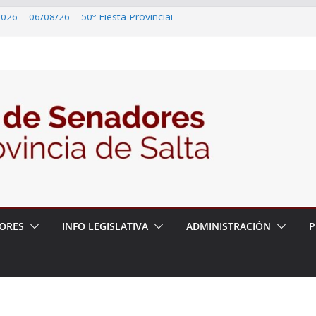
026 – 06/08/26 – 50º Fiesta Provincial
2026 – 06/08/26 – Primera Edición de
ción Secundaria, Puente de Unión
026 – 06/08/26 – Presentación del libro
ada del Dr. Víctor Alfredo Frías
026 – 06/08/26 – 82° Edición de la Expo
2026 – 06/08/26 – “Historia y memoria
ritorio del pueblo Kolla en el municipio de
ORES
INFO LEGISLATIVA
ADMINISTRACIÓN
P