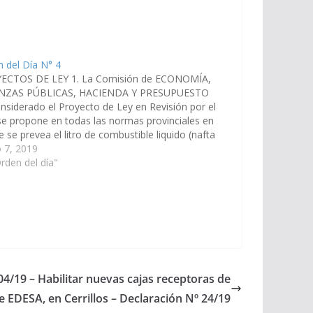
 del Día N° 4
ECTOS DE LEY 1. La Comisión de ECONOMÍA,
NZAS PÚBLICAS, HACIENDA Y PRESUPUESTO
nsiderado el Proyecto de Ley en Revisión por el
se propone en todas las normas provinciales en
 se prevea el litro de combustible liquido (nafta
s distintos octanajes, alconafta, gasoil, diesel,
 7, 2019
ene, etc.)…
rden del día"
04/19 – Habilitar nuevas cajas receptoras de
e EDESA, en Cerrillos – Declaración Nº 24/19