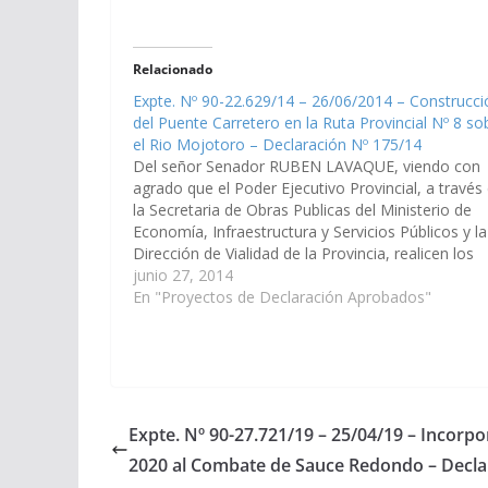
Relacionado
Expte. Nº 90-22.629/14 – 26/06/2014 – Construcci
del Puente Carretero en la Ruta Provincial Nº 8 so
el Rio Mojotoro – Declaración Nº 175/14
Del señor Senador RUBEN LAVAQUE, viendo con
agrado que el Poder Ejecutivo Provincial, a través
la Secretaria de Obras Publicas del Ministerio de
Economía, Infraestructura y Servicios Públicos y la
Dirección de Vialidad de la Provincia, realicen los
estudios y proyectos necesarios para que se proc
junio 27, 2014
a la Construcción…
En "Proyectos de Declaración Aprobados"
Expte. Nº 90-27.721/19 – 25/04/19 – Incorpo
2020 al Combate de Sauce Redondo – Decla