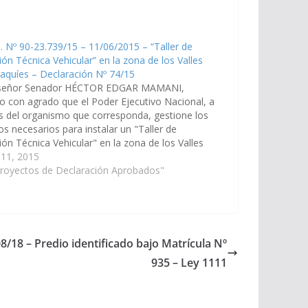
. Nº 90-23.739/15 – 11/06/2015 – “Taller de
ión Técnica Vehicular” en la zona de los Valles
aquíes – Declaración Nº 74/15
señor Senador HÉCTOR EDGAR MAMANI,
o con agrado que el Poder Ejecutivo Nacional, a
s del organismo que corresponda, gestione los
s necesarios para instalar un "Taller de
ión Técnica Vehicular" en la zona de los Valles
aquíes, Provincia de Salta, en cumplimento de la
 11, 2015
6.363 y sus…
Proyectos de Declaración Aprobados"
8/18 – Predio identificado bajo Matrícula Nº
935 – Ley 1111