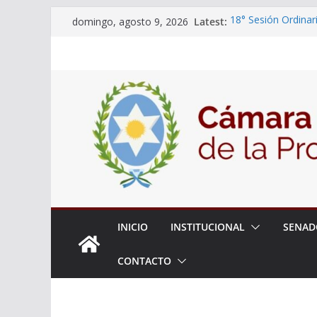
Skip
Latest:
18° Sesión Ordinar
domingo, agosto 9, 2026
to
30/07/2026
El Senado trabaja 
content
estudiantes del cib
Expte. N° 90-34.51
Roque
Expte. Nº 90-34.51
de Protección y Co
INICIO
INSTITUCIONAL
SENAD
CONTACTO