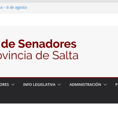
ia – 6 de agosto
en un proyecto de ley para proteger a los
eracoso y la violencia en las redes
7/2026 – 06/08/26 – Fiesta patronal San
6/2026 – 06/08/26 – Créase el Ente Salteño
ntrol Vegetal
ORES
INFO LEGISLATIVA
ADMINISTRACIÓN
P