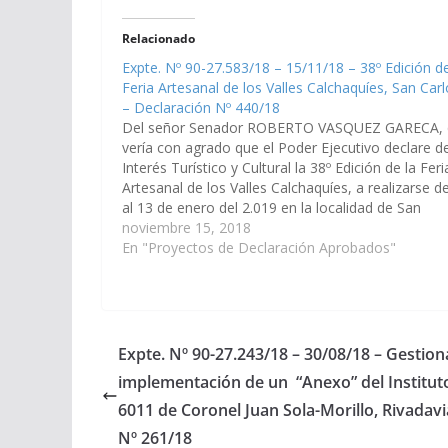
Relacionado
Expte. Nº 90-27.583/18 – 15/11/18 – 38º Edición de
Feria Artesanal de los Valles Calchaquíes, San Car
– Declaración Nº 440/18
Del señor Senador ROBERTO VASQUEZ GARECA, 
vería con agrado que el Poder Ejecutivo declare d
Interés Turístico y Cultural la 38º Edición de la Feri
Artesanal de los Valles Calchaquíes, a realizarse de
al 13 de enero del 2.019 en la localidad de San
Carlos. (Expte. Nº 90-27.583/18, a la…
noviembre 15, 2018
En "Proyectos de Declaración Aprobados"
Expte. Nº 90-27.243/18 – 30/08/18 – Gestiona
implementación de un “Anexo” del Institut
6011 de Coronel Juan Sola-Morillo, Rivadav
Nº 261/18