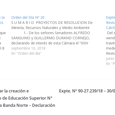
 la
Orden del Día Nº 20
Expte
los
S U M A R I O PROYECTOS DE RESOLUCION De
Revis
Minería, Recursos Naturales y Medio Ambiente
Calch
que
1.- De los señores Senadores ALFREDO
Del 
e
SANGUINO y GUILLERMO DURAND CORNEJO,
viend
a
declarando de interés de esta Cámara el “XXIV
travé
l 8
Congreso Argentino de Mecánica de Suelos e
septiembre 10, 2018
medio
Ingeniería Geotécnica”. (Expte. Nº 90-27.255/18). De
En "Orden del día"
Revis
Derechos…
Calch
junio
Ley 2
En "
r la creación e
Expte. Nº 90-27.239/18 – 30/0
o de Educación Superior N°
ia Banda Norte – Declaración