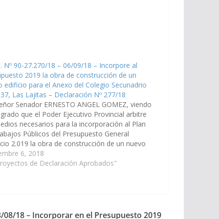
. Nº 90-27.270/18 – 06/09/18 – Incorpore al
puesto 2019 la obra de construcción de un
 edificio para el Anexo del Colegio Secunadrio
37, Las Lajitas – Declaración Nº 277/18
señor Senador ERNESTO ANGEL GOMEZ, viendo
grado que el Poder Ejecutivo Provincial arbitre
edios necesarios para la incorporación al Plan
abajos Públicos del Presupuesto General
icio 2.019 la obra de construcción de un nuevo
cio para el Anexo Colegio Secundario Nº 5.037
embre 6, 2018
ipio Las Lajitas. (Expte. Nº 90-27.270/18,…
Proyectos de Declaración Aprobados"
3/08/18 – Incorporar en el Presupuesto 2019