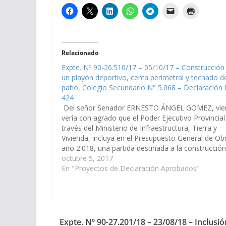
Relacionado
Expte. Nº 90-26.510/17 – 05/10/17 – Construcción
un playón deportivo, cerca perimetral y techado d
patio, Colegio Secundario N° 5.068 – Declaración 
424
Del señor Senador ERNESTO ÁNGEL GOMEZ, vie
vería con agrado que el Poder Ejecutivo Provincial
través del Ministerio de Infraestructura, Tierra y
Vivienda, incluya en el Presupuesto General de Ob
año 2.018, una partida destinada a la construcció
un playón deportivo, cerca perimetral y techado d
octubre 5, 2017
patio que…
En "Proyectos de Declaración Aprobados"
Expte. Nº 90-27.201/18 – 23/08/18 – Inclusión