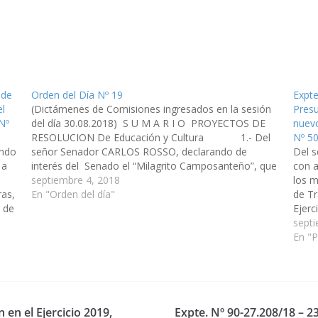
 de
Orden del Día Nº 19
Expte
el
(Dictámenes de Comisiones ingresados en la sesión
Presu
Nº
del día 30.08.2018) S U M A R I O PROYECTOS DE
nuevo
RESOLUCION De Educación y Cultura 1.- Del
Nº 50
ndo
señor Senador CARLOS ROSSO, declarando de
Del 
 a
interés del Senado el “Milagrito Camposanteño”, que
con a
se llevarán a cabo el 23 de septiembre del corriente…
septiembre 4, 2018
los m
ras,
En "Orden del día"
de Tr
n de
Ejerc
el
edifi
septi
munic
En "
 en el Ejercicio 2019,
Expte. Nº 90-27.208/18 – 2