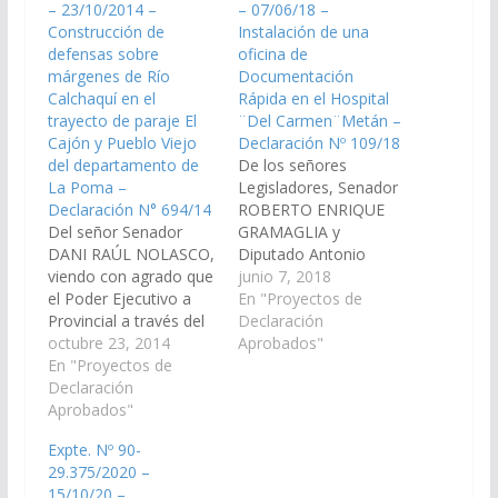
– 23/10/2014 –
– 07/06/18 –
Construcción de
Instalación de una
defensas sobre
oficina de
márgenes de Río
Documentación
Calchaquí en el
Rápida en el Hospital
trayecto de paraje El
¨Del Carmen¨Metán –
Cajón y Pueblo Viejo
Declaración Nº 109/18
del departamento de
De los señores
La Poma –
Legisladores, Senador
Declaración N° 694/14
ROBERTO ENRIQUE
Del señor Senador
GRAMAGLIA y
DANI RAÚL NOLASCO,
Diputado Antonio
viendo con agrado que
Sebastián Otero,
junio 7, 2018
el Poder Ejecutivo a
viendo con agrado que
En "Proyectos de
Provincial a través del
el Ministerio de
Declaración
Ministerio de
octubre 23, 2014
Gobierno, Derechos
Aprobados"
Economía
En "Proyectos de
Humanos y Justicia,
Infraestructura y
Declaración
arbitren los medios
Servicios Públicos
Aprobados"
necesarios para que se
arbitre los medios
instale una oficina de
Expte. Nº 90-
necesarios para incluir
Documentación
29.375/2020 –
dentro el Proyecto del
Rápida en el Hospital
15/10/20 –