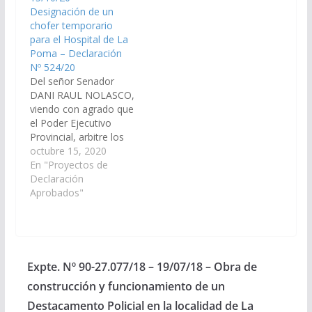
Presupuesto General
“Del Carmen” de la
Designación de un
de la Provincia vigencia
ciudad de San José
chofer temporario
2015, la construcción
de…
para el Hospital de La
de defensas sobre
Poma – Declaración
márgenes de Río…
Nº 524/20
Del señor Senador
DANI RAUL NOLASCO,
viendo con agrado que
el Poder Ejecutivo
Provincial, arbitre los
medios necesarios
octubre 15, 2020
para la designación de
En "Proyectos de
un chofer temporario
Declaración
para el Hospital de La
Aprobados"
Poma. (Expte. Nº 90-
29.375/2020, a la
Comisión de Salud
Pública y Seguridad
Social). Declaración Nº
Expte. Nº 90-27.077/18 – 19/07/18 – Obra de
524/20 Aprobado el
construcción y funcionamiento de un
29/10/2020
Destacamento Policial en la localidad de La