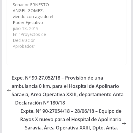
Senador ERNESTO
ANGEL GOMEZ,
viendo con agrado el
Poder Ejecutivo
Provincial arbitre los
julio 18, 2019
medios necesarios
En "Proyectos de
para proveer de una
Declaración
ambulancia 0 km para
Aprobados"
el Hospital Joaquín V.
González (Expte. Nº
90-27.967/19 - A
Comisión de
Economía. Finanzas
Expe. Nº 90-27.052/18 – Provisión de una
Públicas, Hacienda y
ambulancia 0 km. para el Hospital de Apolinario
Presupuesto.)
Declaración Nº 120/19
Saravia, Area Operativa XXIII, departamento Anta
Aprobado el
– Declaración Nº 180/18
01/08/2019
Expte. Nº 90-27054/18 – 28/06/18 – Equipo de
Rayos X nuevo para el Hospital de Apolinario
Saravia, Área Operativa XXIII, Dpto. Anta. –