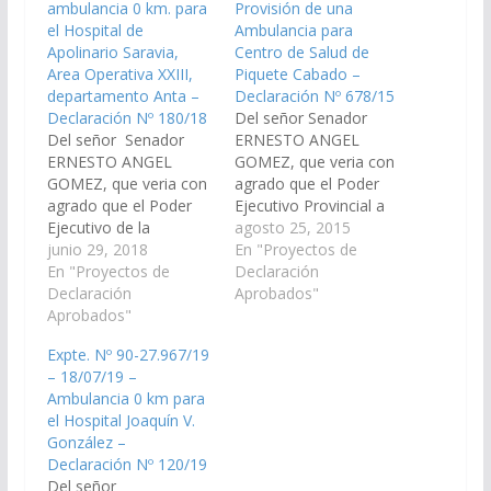
ambulancia 0 km. para
Provisión de una
el Hospital de
Ambulancia para
Apolinario Saravia,
Centro de Salud de
Area Operativa XXIII,
Piquete Cabado –
departamento Anta –
Declaración Nº 678/15
Declaración Nº 180/18
Del señor Senador
Del señor Senador
ERNESTO ANGEL
ERNESTO ANGEL
GOMEZ, que veria con
GOMEZ, que veria con
agrado que el Poder
agrado que el Poder
Ejecutivo Provincial a
Ejecutivo de la
traves del Ministerio de
agosto 25, 2015
Provincia a traves del
junio 29, 2018
Salud de la Provincia,
En "Proyectos de
Ministerio de Salud
En "Proyectos de
arbitre los medios
Declaración
arbitre los medios
Declaración
necesarios a los fines
Aprobados"
necesarios a los fines
Aprobados"
de disponer la
de disponer la
provisión de una
Expte. Nº 90-27.967/19
provisión de una
ambulancia nueva y/o
– 18/07/19 –
ambulancia 0 km. para
usada para el Centro
Ambulancia 0 km para
el Hospital de
de Salud de Piquete
el Hospital Joaquín V.
Apolinario Saravia,
Cabado, Jurisdicción…
González –
Area Operativa XXIII,
Declaración Nº 120/19
departamento
Del señor
Anta. (Expte.…