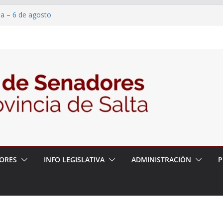
ia – 6 de agosto
en un proyecto de ley para proteger a los
eracoso y la violencia en las redes
7/2026 – 06/08/26 – Fiesta patronal San
6/2026 – 06/08/26 – Créase el Ente Salteño
ntrol Vegetal
ORES
INFO LEGISLATIVA
ADMINISTRACIÓN
P