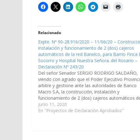
Relacionado
Expte. Nº 90-28.916/2020 – 11/06/20 – Construcci
instalación y funcionamiento de 2 (dos) cajeros
automáticos de la red Banelco, para Barrio Finca 
Socorro y Hospital Nuestra Señora. del Rosario –
Declaración Nº 243/20
Del señor Senador SERGIO RODRIGO SALDAÑO,
viendo con agrado que el Poder Ejecutivo Provinci
arbitre y gestione ante las autoridades de Banco
Macro S.A, la construcción, instalación y
funcionamiento de 2 (dos) cajeros automáticos de
red Banelco: en C.I.C (centro integrador comunitar
junio 11, 2020
de Barrio Finca El Socorro, y en…
En "Proyectos de Declaración Aprobados"