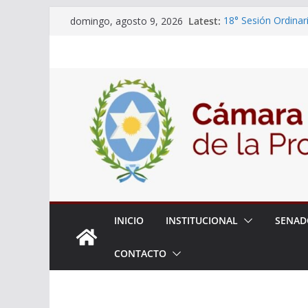
Skip
Latest:
18° Sesión Ordinar
domingo, agosto 9, 2026
to
30/07/2026
El Senado trabaja 
content
estudiantes del cib
Expte. N° 90-34.51
Roque
Expte. Nº 90-34.51
de Protección y Co
INICIO
INSTITUCIONAL
SENAD
CONTACTO