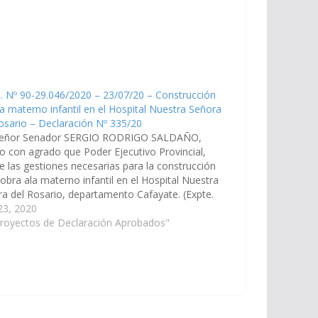
. Nº 90-29.046/2020 – 23/07/20 – Construcción
la materno infantil en el Hospital Nuestra Señora
osario – Declaración Nº 335/20
señor Senador SERGIO RODRIGO SALDAÑO,
o con agrado que Poder Ejecutivo Provincial,
ce las gestiones necesarias para la construcción
 obra ala materno infantil en el Hospital Nuestra
a del Rosario, departamento Cafayate. (Expte.
-29.046/2020, a la Comisión de Obras Públicas e
 23, 2020
tria). Declaración Nº 335/20 Aprobado el…
Proyectos de Declaración Aprobados"