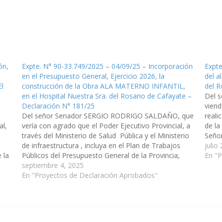
ón,
Expte. N° 90-33.749/2025 – 04/09/25 – Incorporación
Expte
en el Presupuesto General, Ejercicio 2026, la
del a
El
construcción de la Obra ALA MATERNO INFANTIL,
del R
en el Hospital Nuestra Sra. del Rosario de Cafayate –
Del 
Declaración N° 181/25
viend
Del señor Senador SERGIO RODRIGO SALDAÑO, que
reali
al,
vería con agrado que el Poder Ejecutivo Provincial, a
de la
través del Ministerio de Salud Pública y el Ministerio
Señor
de infraestructura , incluya en el Plan de Trabajos
Nº 90
julio
 la
Públicos del Presupuesto General de la Provincia,
Indus
En "
io)
Ejercicio 2026, la obra de construcción del ALA
septiembre 4, 2025
MATERNO…
En "Proyectos de Declaración Aprobados"