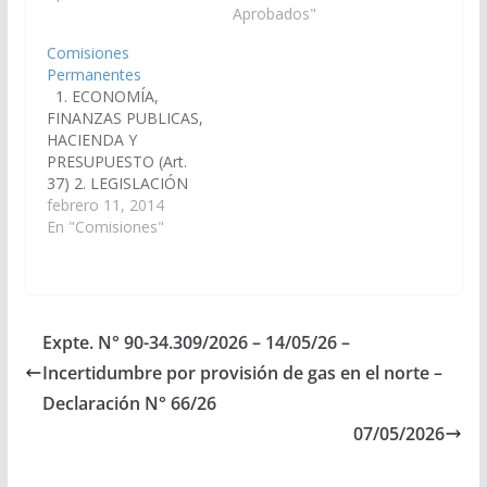
que vería con agrado
Aprobado, el
Aprobados"
que los Legisladores
05/03/2026. LA
Comisiones
Nacionales por la
CAMARA DE
Permanentes
provincia de Salta,
SENADORES DE LA
1. ECONOMÍA,
realicen las gestiones
PROVINCIA DE SALTA
FINANZAS PUBLICAS,
necesarias a los
RESUELVE Articulo 1°.-
HACIENDA Y
efectos de retomar las
Designar miembros de
PRESUPUESTO (Art.
obras y concretar la
las siguientes
37) 2. LEGISLACIÓN
pavimentación total de
Comisiones
GENERAL, DEL
febrero 11, 2014
la Ruta…
Permanentes, a los
TRABAJO Y RÉGIMEN
En "Comisiones"
Señores Senadores
PREVISIONAL (Art. 38)
que a continuacion…
Miércoles 10:00 Hs
Miércoles 11:00 Hs
Presidente: CURÁ, Juan
Cruz Presidente:
Expte. N° 90-34.309/2026 – 14/05/26 –
NOLASCO, Dani Raúl
Incertidumbre por provisión de gas en el norte –
Secretario: LAPAD,
Mashur Secretaria:
Declaración N° 66/26
NAVARRO, Alejandra
07/05/2026
Beatriz Vocales:
CORNEJO