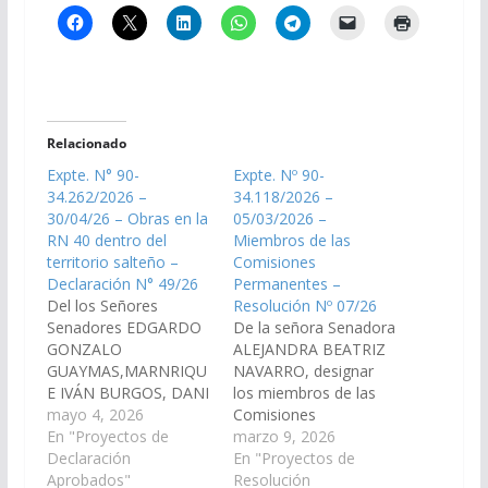
Relacionado
Expte. N° 90-
Expte. Nº 90-
34.262/2026 –
34.118/2026 –
30/04/26 – Obras en la
05/03/2026 –
RN 40 dentro del
Miembros de las
territorio salteño –
Comisiones
Declaración N° 49/26
Permanentes –
Del los Señores
Resolución Nº 07/26
Senadores EDGARDO
De la señora Senadora
GONZALO
ALEJANDRA BEATRIZ
GUAYMAS,MARNRIQU
NAVARRO, designar
E IVÁN BURGOS, DANI
los miembros de las
RAÚL NOLASCO,
mayo 4, 2026
Comisiones
CARLOS NICOLAS
En "Proyectos de
Permanentes. (Expte.
marzo 9, 2026
GUITIAN, JOSÉ
Declaración
Nº 90-34.118/2026).
En "Proyectos de
ROLANDO GUAIMAS
Aprobados"
Resolución Nº 07/26
Resolución