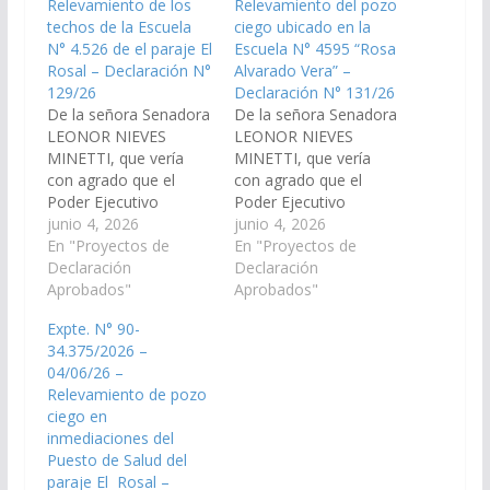
Relevamiento de los
Relevamiento del pozo
techos de la Escuela
ciego ubicado en la
N° 4.526 de el paraje El
Escuela N° 4595 “Rosa
Rosal – Declaración N°
Alvarado Vera” –
129/26
Declaración N° 131/26
De la señora Senadora
De la señora Senadora
LEONOR NIEVES
LEONOR NIEVES
MINETTI, que vería
MINETTI, que vería
con agrado que el
con agrado que el
Poder Ejecutivo
Poder Ejecutivo
Provincial, a través del
junio 4, 2026
Provincial, a través del
junio 4, 2026
Ministerio de
En "Proyectos de
Ministerio de
En "Proyectos de
Educación y Cultura, y
Declaración
Educación y Cultura y
Declaración
de la Secretaría de
Aprobados"
de la Secretaría de
Aprobados"
Obras Públicas,
Obras Públicas,
Expte. N° 90-
disponga las medidas
disponga las medidas
34.375/2026 –
necesarias para
necesarias para la
04/06/26 –
evaluar el estado de
verificación estructural
Relevamiento de pozo
los techos sobre
y de nivel, incluyendo
ciego en
riesgo de caída,
tareas de desagote,
inmediaciones del
derrumbe y
del pozo ciego
Puesto de Salud del
desprendimiento de…
ubicado…
paraje El Rosal –