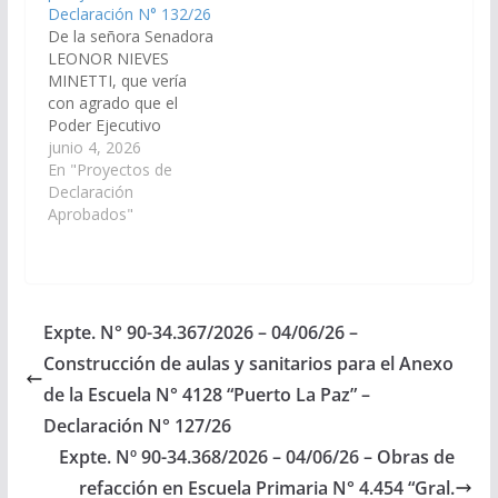
Declaración N° 132/26
De la señora Senadora
LEONOR NIEVES
MINETTI, que vería
con agrado que el
Poder Ejecutivo
Provincial, a través del
junio 4, 2026
Ministerio de Salud
En "Proyectos de
Pública y de la
Declaración
Secretaría de Obras
Aprobados"
Públicas, disponga las
medidas necesarias
para la verificación
estructural y de nivel,
incluyendo tareas de
Expte. N° 90-34.367/2026 – 04/06/26 –
desagote del pozo
Construcción de aulas y sanitarios para el Anexo
ciego ubicado en…
de la Escuela N° 4128 “Puerto La Paz” –
Declaración N° 127/26
Expte. Nº 90-34.368/2026 – 04/06/26 – Obras de
refacción en Escuela Primaria N° 4.454 “Gral.