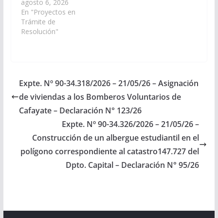
Primera Edición de
agosto 6, 2026
“Olimpiadas de
En "Proyectos en
Educación Secundaria,
Trámite de
Puente de Unión
Resolución"
Educativa” que iniciará
en Agosto y tendrá su
instancia final en
Septiembre del año
2.026 en el municipio
Expte. Nº 90-34.318/2026 – 21/05/26 – Asignación
de Cachi,
de viviendas a los Bomberos Voluntarios de
Departamento
homónimo. (Expte. Nº
Cafayate – Declaración N° 123/26
90-34.504/2026, a la
Expte. Nº 90-34.326/2026 – 21/05/26 –
Comisión de…
Construcción de un albergue estudiantil en el
polígono correspondiente al catastro147.727 del
Dpto. Capital – Declaración N° 95/26