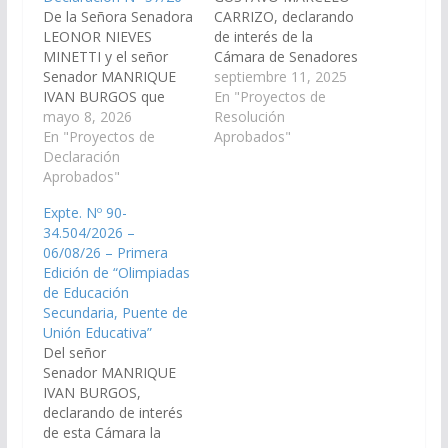
De la Señora Senadora
CARRIZO, declarando
LEONOR NIEVES
de interés de la
MINETTI y el señor
Cámara de Senadores
Senador MANRIQUE
la inauguración de la
septiembre 11, 2025
IVAN BURGOS que
Escuela de Educación
En "Proyectos de
verían con agrado que
mayo 8, 2026
Técnica N° 3176 en el
Resolución
el Ministerio de
En "Proyectos de
Alto Valle Calchaquí,
Aprobados"
Educación y Cultura de
Declaración
institución que ofrece
la Provincia arbitre las
Aprobados"
la formación clave
medidas necesarias a
para la integración de
Expte. Nº 90-
fin de proceder, a la
los jóvenes a
34.504/2026 –
mayor brevedad
los sectores
06/08/26 – Primera
posible, a la
industriales de la
Edición de “Olimpiadas
designación de
región. (Expte. No 90-
de Educación
docentes de
33.767/2025,…
Secundaria, Puente de
Agronomía en
Unión Educativa”
escuelas…
Del señor
Senador MANRIQUE
IVAN BURGOS,
declarando de interés
de esta Cámara la