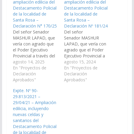
ampliación edilicia del
ampliación edilicia del
Destacamento Policial
Destacamento Policial
de la localidad de
de la localidad de
Santa Rosa –
Santa Rosa –
Declaración N° 170/25
Declaración Nº 181/24
Del señor Senador
Del señor
MASHUR LAPAD, que
Senador MASHUR
vería con agrado que
LAPAD, que vería con
el Poder Ejecutivo
agrado que el Poder
Provincial a través del
Ejecutivo Provincial a
Ministerio de
agosto 14, 2025
través del Ministerio de
agosto 15, 2024
Seguridad y Justicia, y
En "Proyectos de
Seguridad y Justicia, y
En "Proyectos de
de la Jefatura de
Declaración
asimismo de la
Declaración
Policía dependiente de
Aprobados"
Jefatura de Policía,
Aprobados"
mencionado
disponga las medidas y
Expte. Nº 90-
Organismo, disponga
recursos necesarios
29.813/2021 –
las medidas y recursos
para la ampliación
29/04/21 – Ampliación
necesarios para la
edilicia incluyendo
edilicia, incluyendo
ampliación edilicia del
nuevas celdas, pozo
nuevas celdas y
"Puesto Policial Santa
ciego y sanitarios del
sanitarios del
Rosa", dependiente de
Destacamento Policial
Destacamento Policial
la…
de la localidad…
de la localidad de