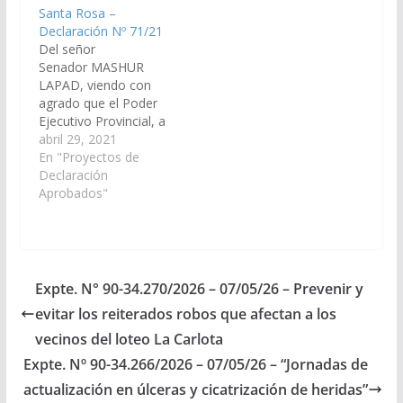
Santa Rosa –
Declaración Nº 71/21
Del señor
Senador MASHUR
LAPAD, viendo con
agrado que el Poder
Ejecutivo Provincial, a
través del Ministerio de
abril 29, 2021
Seguridad y Jefatura de
En "Proyectos de
Policía, arbitren las
Declaración
medidas que resulten
Aprobados"
necesarias, a los fines
que se ejecute la obra
de ampliación edilicia,
incluyendo nuevas
celdas y sanitarios del
Expte. N° 90-34.270/2026 – 07/05/26 – Prevenir y
Destacamento Policial
evitar los reiterados robos que afectan a los
de la localidad de…
vecinos del loteo La Carlota
Expte. Nº 90-34.266/2026 – 07/05/26 – “Jornadas de
actualización en úlceras y cicatrización de heridas”