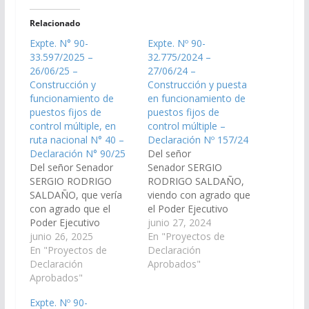
Relacionado
Expte. N° 90-
Expte. Nº 90-
33.597/2025 –
32.775/2024 –
26/06/25 –
27/06/24 –
Construcción y
Construcción y puesta
funcionamiento de
en funcionamiento de
puestos fijos de
puestos fijos de
control múltiple, en
control múltiple –
ruta nacional N° 40 –
Declaración Nº 157/24
Declaración N° 90/25
Del señor
Del señor Senador
Senador SERGIO
SERGIO RODRIGO
RODRIGO SALDAÑO,
SALDAÑO, que vería
viendo con agrado que
con agrado que el
el Poder Ejecutivo
Poder Ejecutivo
Provincial, y por
junio 27, 2024
Provincial, a través de
junio 26, 2025
intermedio de este, se
En "Proyectos de
las autoridades
En "Proyectos de
gestione la obra:
Declaración
correspondientes,
Declaración
construcción y puesta
Aprobados"
gestione la obra:
Aprobados"
en funcionamiento de
construcción y
puestos fijos de
Expte. Nº 90-
funcionamiento de
control múltiple, en