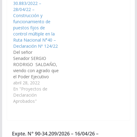
30.883/2022 –
puestos fijos de
ruta nacional N° 40 en
28/04/22 –
control múltiple, en
acceso norte y sur de
Construcción y
ruta nacional N° 40 en
la Localidad de
funcionamiento de
acceso norte y sur de
Cafayate. (Expte. Nº
puestos fijos de
la Localidad de
90-32.775/2024,…
control múltiple en la
Cafayate. (Expte. N°…
Ruta Nacional N°40 –
Declaración Nº 124/22
Del señor
Senador SERGIO
RODRIGO SALDAÑO,
viendo con agrado que
el Poder Ejecutivo
Provincial, a través de
abril 28, 2022
los organismos que
En "Proyectos de
correspondan, realice
Declaración
las gestiones
Aprobados"
necesarias para la
construcción y
funcionamiento de
puestos fijos de
control múltiple
Expte. N° 90-34.209/2026 – 16/04/26 –