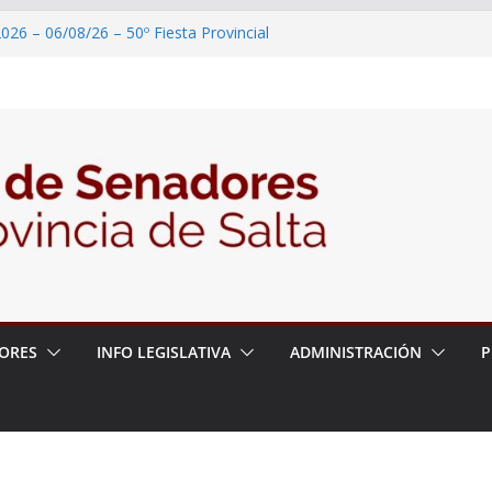
026 – 06/08/26 – 50º Fiesta Provincial
2026 – 06/08/26 – Primera Edición de
ción Secundaria, Puente de Unión
026 – 06/08/26 – Presentación del libro
ada del Dr. Víctor Alfredo Frías
026 – 06/08/26 – 82° Edición de la Expo
2026 – 06/08/26 – “Historia y memoria
ritorio del pueblo Kolla en el municipio de
ORES
INFO LEGISLATIVA
ADMINISTRACIÓN
P