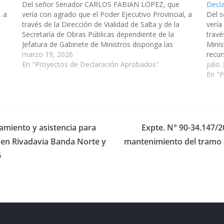
Del señor Senador CARLOS FABIAN LOPEZ, que
Decl
, a
vería con agrado que el Poder Ejecutivo Provincial, a
Del 
través de la Dirección de Vialidad de Salta y de la
vería
Secretaría de Obras Públicas dependiente de la
travé
Jefatura de Gabinete de Ministros disponga las
Minis
es
medidas y recursos necesarios para las obras viales
marzo 19, 2026
recur
de…
En "Proyectos de Declaración Aprobados"
repar
julio
la Ru
En "
vamiento y asistencia para
Expte. N° 90-34.147/2
 en Rivadavia Banda Norte y
mantenimiento del tramo 3 
6
eserved.