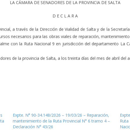
LA CÁMARA DE SENADORES DE LA PROVINCIA DE SALTA
D E C L A R A
cial, a través de la Dirección de Vialidad de Salta y de la Secretar
rsos necesarios para las obras viales de reparación, mantenimiento 
alme con la Ruta Nacional 9 en jurisdicción del departamento La C
es de la provincia de Salta, a los treinta días del mes de abril del añ
es
Expte. N° 90-34.148/2026 – 19/03/26 – Reparación,
Expte
uta
mantenimiento de la Ruta Provincial N° 6 tramo 4 –
Ruta 
Declaración N° 43/26
Nacio