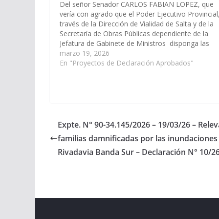
Del señor Senador CARLOS FABIAN LOPEZ, que
vería con agrado que el Poder Ejecutivo Provincial
través de la Dirección de Vialidad de Salta y de la
Secretaría de Obras Públicas dependiente de la
Jefatura de Gabinete de Ministros disponga las
medidas y recursos necesarios para las obras vial
marzo 19, 2026
de…
En "Proyectos de Declaración Aprobados"
Expte. N° 90-34.145/2026 – 19/03/26 – Rele
familias damnificadas por las inundaciones
Rivadavia Banda Sur – Declaración N° 10/2
Copyright © 2026
Cámara de Senadores
. All rights r