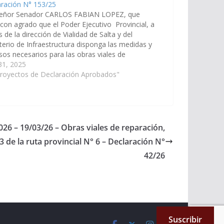
aración N° 153/25
señor Senador CARLOS FABIAN LOPEZ, que
 con agrado que el Poder Ejecutivo Provincial, a
s de la dirección de Vialidad de Salta y del
terio de Infraestructura disponga las medidas y
sos necesarios para las obras viales de
ación, mantenimiento y enripiado de calzada de
 31, 2025
ta Provincial…
Proyectos de Declaración Aprobados"
026 – 19/03/26 – Obras viales de reparación,
de la ruta provincial N° 6 – Declaración N°
42/26
Suscribir