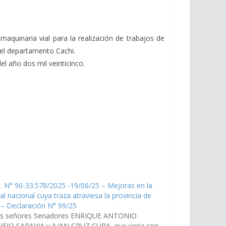
aquinaria vial para la realización de trabajos de
del departamento Cachi.
l año dos mil veinticinco.
. N° 90-33.578/2025 -19/06/25 – Mejoras en la
ial nacional cuya traza atraviesa la provincia de
 – Declaración N° 99/25
os señores Senadores ENRIQUE ANTONIO
EJO SARAVIA y JUAN CRUZ CURA, que veria con