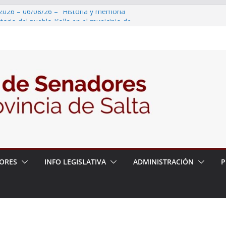
2026 – 06/08/26 – “Historia y memoria
ritorio del pueblo Kolla en el municipio de
 – 6 de agosto
2026 – 06/08/26 – Primera Edición de
ación Secundaria, Puente de Unión
2026 – 06/08/26 – Presentación del libro
tada del Dr. Víctor Alfredo Frías
2026 – 06/08/26 – 82° Edición de la Expo
ORES
INFO LEGISLATIVA
ADMINISTRACIÓN
P