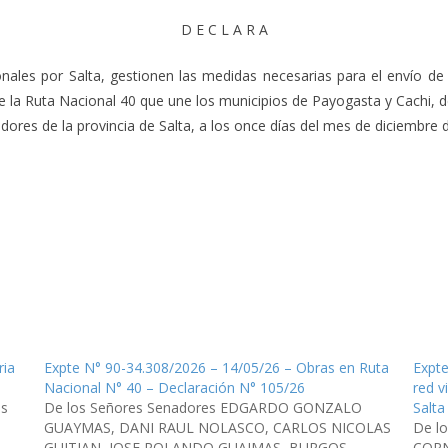
D E C L A R A
ales por Salta, gestionen las medidas necesarias para el envío de m
e la Ruta Nacional 40 que une los municipios de Payogasta y Cachi, 
res de la provincia de Salta, a los once días del mes de diciembre de
ria
Expte N° 90-34.308/2026 – 14/05/26 – Obras en Ruta
Expte
,
Nacional N° 40 – Declaración N° 105/26
red v
es
De los Señores Senadores EDGARDO GONZALO
Salta
GUAYMAS, DANI RAUL NOLASCO, CARLOS NICOLAS
De l
GUITIAN, JOSE ROLANDO GUAIMAS, BURGOS
CORN