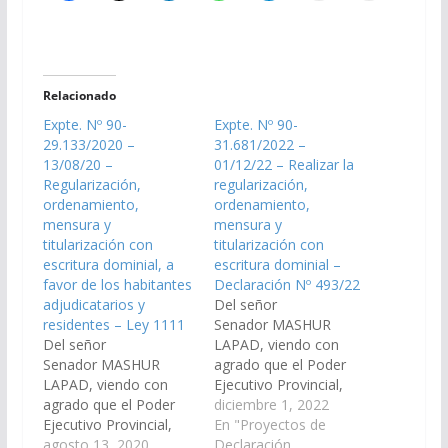
Relacionado
Expte. Nº 90-
Expte. Nº 90-
29.133/2020 –
31.681/2022 –
13/08/20 –
01/12/22 – Realizar la
Regularización,
regularización,
ordenamiento,
ordenamiento,
mensura y
mensura y
titularización con
titularización con
escritura dominial, a
escritura dominial –
favor de los habitantes
Declaración Nº 493/22
adjudicatarios y
Del señor
residentes – Ley 1111
Senador MASHUR
Del señor
LAPAD, viendo con
Senador MASHUR
agrado que el Poder
LAPAD, viendo con
Ejecutivo Provincial,
agrado que el Poder
arbitre las medidas
diciembre 1, 2022
Ejecutivo Provincial,
necesarias a los fines
En "Proyectos de
arbitre las medidas
agosto 13, 2020
que se realice a la
Declaración