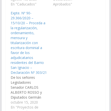
necesarias a los fines
En "Caducados"
brevedad posible, la
Aprobados"
que se realice a la
regularización,
Expte. Nº 90-
brevedad posible, la
ordenamiento,
29.366/2020 –
regularización,
mensura y
15/10/20 – Proceda a
ordenamiento,
titularización con
la regularización,
mensura y
escritura dominial, más
ordenamiento,
titularización con
urbanización si fuera
mensura y
escritura dominial, a
necesario, a favor de
titularización con
favor de los habitantes
los habitantes
escritura dominial a
adjudicatarios y
adjudicatarios y
favor de los
residentes de los Lotes
residentes de los…
adjudicatarios
Fiscales de las zonas…
residentes del Barrio
San Ignacio –
Declaración Nº 303/21
De los señores
Legisladores
Senador CARLOS
ALBERTO ROSSO y
Diputados Germán
Ralle y Daniel Segura,
octubre 15, 2020
viendo con agrado que
En "Proyectos de