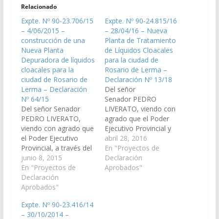
Relacionado
Expte. Nº 90-23.706/15
Expte. Nº 90-24.815/16
– 4/06/2015 –
– 28/04/16 – Nueva
construcción de una
Planta de Tratamiento
Nueva Planta
de Líquidos Cloacales
Depuradora de líquidos
para la ciudad de
cloacales para la
Rosario de Lerma –
ciudad de Rosario de
Declaración Nº 13/18
Lerma – Declaración
Del señor
Nº 64/15
Senador PEDRO
Del señor Senador
LIVERATO, viendo con
PEDRO LIVERATO,
agrado que el Poder
viendo con agrado que
Ejecutivo Provincial y
el Poder Ejecutivo
los Señores
abril 28, 2016
Provincial, a través del
Legisladores
En "Proyectos de
Ministerio de
junio 8, 2015
Nacionales por Salta,
Declaración
Economía,
En "Proyectos de
arbitren y gestionen las
Aprobados"
Infraestructura y
Declaración
medidas que resulten
Servicios Públicos,
Aprobados"
necesarias a los fines
Aguas del Norte y
que el Poder Ejecutivo
Expte. Nº 90-23.416/14
otros organismo
Nacional a través de
– 30/10/2014 –
competentes, arbitren
sus organismo