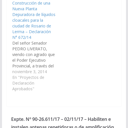
Construcción de una
las medidas necesarias
competentes,
Nueva Planta
a los fines que se
incorporen en el
Depuradora de líquidos
ejecute la obra de
denominado “ Plan
cloacales para la
construcción de una
Belgrano”, la obra…
ciudad de Rosario de
Nueva Planta
Lerma – Declaración
Depuradora de…
N° 672/14
Del señor Senador
PEDRO LIVERATO,
viendo con agrado que
el Poder Ejecutivo
Provincial, a través del
Ministerio de
noviembre 3, 2014
Economía,
En "Proyectos de
Infraestructura y
Declaración
Servicios Públicos,
Aprobados"
Aguas del Norte y
otros organismo
competentes, arbitren
las medidas necesarias
a los fines que se
Expte. Nº 90-26.611/17 – 02/11/17 – Habiliten e
incorpore en el Plan de
instalen antenas repetidoras o de amplificación