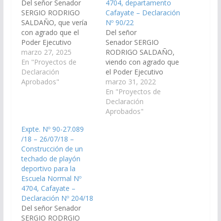
Del señor Senador
4704, departamento
SERGIO RODRIGO
Cafayate – Declaración
SALDAÑO, que vería
Nº 90/22
con agrado que el
Del señor
Poder Ejecutivo
Senador SERGIO
Provincial, a través del
marzo 27, 2025
RODRIGO SALDAÑO,
a Unidad de
En "Proyectos de
viendo con agrado que
Coordinación y
Declaración
el Poder Ejecutivo
Ejecución de
Aprobados"
Provincial, a través de
marzo 31, 2022
Proyectos Especiales
los organismos que
En "Proyectos de
(UCEPE)- perteneciente
correspondan,
Declaración
al Ministerio de
gestione la
Aprobados"
Educación, Cultura y
construcción de cuatro
Expte. Nº 90-27.089
Tecnología, y a través
(4) aulas en la Escuela
/18 – 26/07/18 –
del Ministerio de
Normal N° 4704, de la
Construcción de un
Infraestructura,
localidad de Cafayate.
techado de playón
disponga las medidas y
(Expte. Nº 90-
deportivo para la
recursos necesarios
30.793/2022, A la
Escuela Normal Nº
para…
Comisión de Obras
4704, Cafayate –
Públicas e Industria).
Declaración Nº 204/18
Declaración…
Del señor Senador
SERGIO RODRGIO