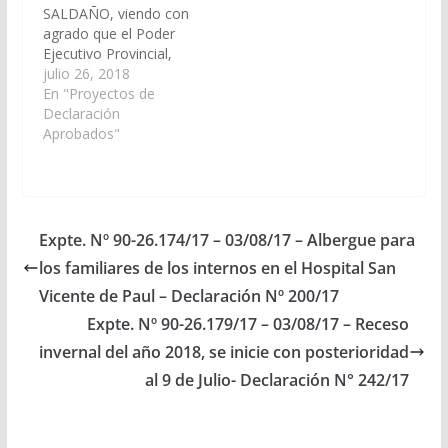
SALDAÑO, viendo con
agrado que el Poder
Ejecutivo Provincial,
realice las acciones
julio 26, 2018
correspondientes para
En "Proyectos de
la construcción de un
Declaración
techado de playón
Aprobados"
deportivo para la
Escuela Normal Nº
4704. Cafayate. (Expte.
Nº 90-27.089/18, a la
Comisión de Obras
Expte. Nº 90-26.174/17 – 03/08/17 – Albergue para
Públicas e Industria)
los familiares de los internos en el Hospital San
Declaración Nº 204/18
Aprobado el
Vicente de Paul – Declaración Nº 200/17
16/08/2018
Expte. Nº 90-26.179/17 – 03/08/17 – Receso
invernal del año 2018, se inicie con posterioridad
al 9 de Julio- Declaración N° 242/17