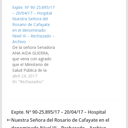
administrativas y
Hospital Nuestra
Expte. Nº 90-25.895/17
jurídicas que
Señora del Rosario de
– 20/04/17 – Hospital
correspondan para que
Cafayate para las
Nuestra Señora del
se produzcan las
áreas de Cirugía,
Rosario de Cafayate
designaciones de
Cardiología y Pediatría
en el denominado
personal médico que
como así también
Nivel III – Rechazado –
oportunamente ha
para…
Archivo
requerido la Gerencia
De la señora Senadora
del Hospital…
ANA AIDA GUERRA,
que veria con agrado
que el Ministerio de
Salud Pública de la
Provincia de Salta
abril 24, 2017
realice en breve las
En "Rechazados"
tareas de evaluación y
planificación del caso
que permitan
incorporar al Hospital
Nuestra Señora del
Expte. Nº 90-25.895/17 – 20/04/17 – Hospital
Rosario de Cafayate
Nuestra Señora del Rosario de Cafayate en el
en el denominado
Nivel III
denominado Nivel III – Rechazado – Archivo