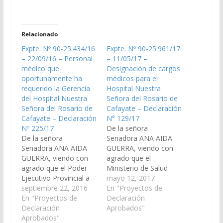
Relacionado
Expte. Nº 90-25.434/16
Expte. Nº 90-25.961/17
– 22/09/16 – Personal
– 11/05/17 –
médico que
Designación de cargos
oportunamente ha
médicos para el
requerido la Gerencia
Hospital Nuestra
del Hospital Nuestra
Señora del Rosario de
Señora del Rosario de
Cafayate – Declaración
Cafayate – Declaración
N° 129/17
Nº 225/17
De la señora
De la señora
Senadora ANA AIDA
Senadora ANA AIDA
GUERRA, viendo con
GUERRA, viendo con
agrado que el
agrado que el Poder
Ministerio de Salud
Ejecutivo Provincial a
Pública de la Provincia
mayo 12, 2017
través del Ministerio de
septiembre 22, 2016
de Salta pueda
En "Proyectos de
Salud Pública pueda
En "Proyectos de
disponer en breve la
Declaración
disponer en breve de
Declaración
designación de cargos
Aprobados"
las herramientas
Aprobados"
médicos para el